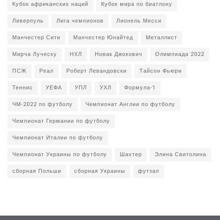
Кубок африканских наций
Кубок мира по биатлону
Ливерпуль
Лига чемпионов
Лионель Месси
Манчестер Сити
Манчестер Юнайтед
Металлист
Мирча Луческу
НХЛ
Новак Джокович
Олимпиада 2022
ПСЖ
Реал
Роберт Левандовски
Тайсон Фьюри
Теннис
УЕФА
УПЛ
УХЛ
Формула-1
ЧМ-2022 по футболу
Чемпионат Англии по футболу
Чемпионат Германии по футболу
Чемпионат Италии по футболу
Чемпионат Украины по футболу
Шахтер
Элина Свитолина
сборная Польши
сборная Украины
футзал