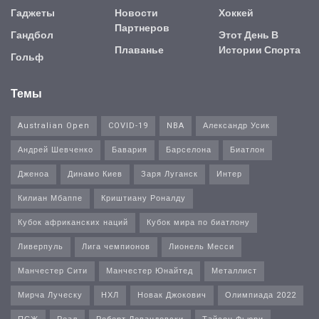
Гаджеты
Новости
Хоккей
Партнеров
Гандбол
Этот День В
Плаванье
Истории Спорта
Гольф
Темы
Australian Open
COVID-19
NBA
Александр Усик
Андрей Шевченко
Бавария
Барселона
Биатлон
Дженоа
Динамо Киев
Заря Луганск
Интер
Килиан Мбаппе
Криштиану Роналду
Кубок африканских наций
Кубок мира по биатлону
Ливерпуль
Лига чемпионов
Лионель Месси
Манчестер Сити
Манчестер Юнайтед
Металлист
Мирча Луческу
НХЛ
Новак Джокович
Олимпиада 2022