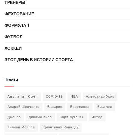
ТРЕНЕРЫ
ФЕХТОВАНИЕ
ФОРМУЛА 1
ФУТБОЛ
ХОККЕЙ
ЭТОТ ДЕНЬ В ИСТОРИИ СПОРТА
Темы
Australian Open
COVID-19
NBA
Александр Усик
Андрей Шевченко
Бавария
Барселона
Биатлон
Дженоа
Динамо Киев
Заря Луганск
Интер
Килиан Мбаппе
Криштиану Роналду