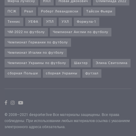
Мирча Луческу
НХЛ
Новак Джокович
Олимпиада 2022
ПСЖ
Реал
Роберт Левандовски
Тайсон Фьюри
Теннис
УЕФА
УПЛ
УХЛ
Формула-1
ЧМ-2022 по футболу
Чемпионат Англии по футболу
Чемпионат Германии по футболу
Чемпионат Италии по футболу
Чемпионат Украины по футболу
Шахтер
Элина Свитолина
сборная Польши
сборная Украины
футзал
© 2008—2021 desporter.live Все материалы защищены. Все права
соблюдены. При использовании любых материалов ссылка с указанием
электронного адреса обязательна.