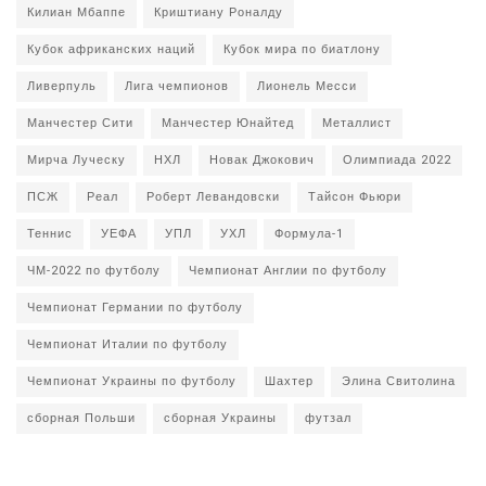
Килиан Мбаппе
Криштиану Роналду
Кубок африканских наций
Кубок мира по биатлону
Ливерпуль
Лига чемпионов
Лионель Месси
Манчестер Сити
Манчестер Юнайтед
Металлист
Мирча Луческу
НХЛ
Новак Джокович
Олимпиада 2022
ПСЖ
Реал
Роберт Левандовски
Тайсон Фьюри
Теннис
УЕФА
УПЛ
УХЛ
Формула-1
ЧМ-2022 по футболу
Чемпионат Англии по футболу
Чемпионат Германии по футболу
Чемпионат Италии по футболу
Чемпионат Украины по футболу
Шахтер
Элина Свитолина
сборная Польши
сборная Украины
футзал