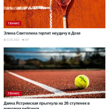
ТЕННИС
Элина Свитолина терпит неудачу в Дохе
22.02.2022
637
ТЕННИС
Даяна Ястремская прыгнула на 26 ступенек в
мировом рейтинге