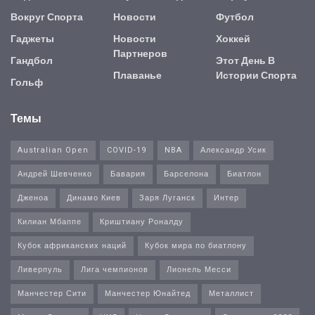
Вокруг Спорта
Новости
Футбол
Гаджеты
Новости
Хоккей
Партнеров
Гандбол
Этот День В
Плаванье
Истории Спорта
Гольф
Темы
Australian Open
COVID-19
NBA
Александр Усик
Андрей Шевченко
Бавария
Барселона
Биатлон
Дженоа
Динамо Киев
Заря Луганск
Интер
Килиан Мбаппе
Криштиану Роналду
Кубок африканских наций
Кубок мира по биатлону
Ливерпуль
Лига чемпионов
Лионель Месси
Манчестер Сити
Манчестер Юнайтед
Металлист