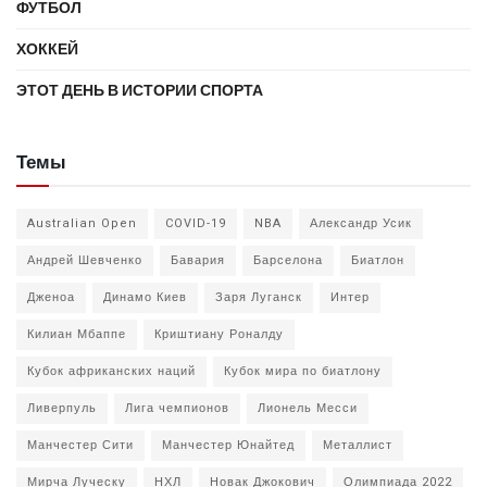
ФУТБОЛ
ХОККЕЙ
ЭТОТ ДЕНЬ В ИСТОРИИ СПОРТА
Темы
Australian Open
COVID-19
NBA
Александр Усик
Андрей Шевченко
Бавария
Барселона
Биатлон
Дженоа
Динамо Киев
Заря Луганск
Интер
Килиан Мбаппе
Криштиану Роналду
Кубок африканских наций
Кубок мира по биатлону
Ливерпуль
Лига чемпионов
Лионель Месси
Манчестер Сити
Манчестер Юнайтед
Металлист
Мирча Луческу
НХЛ
Новак Джокович
Олимпиада 2022