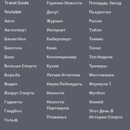
Travel Guide
Горячие Новости
Площадь Звезд
Youtuber
Досуг
Пьедестал
Авто
Журнал
Ралли
Автоспорт
Интернет
Табло
Баскетбол
Киберспорт
Теннис
Биатлон
Кино
Техно
Бокс
Коллекционер
Топ Недели
Больше Спорта
Кухня
Тренеры
Борьба
Легкая Атлетика
Фехтование
Видео
Наука Побеждать
Формула 1
Вокруг Спорта
Новости
Футбол
Гаджеты
Новости
Хоккей
Партнеров
Гандбол
Этот День В
Плаванье
Истории Спорта
Гольф