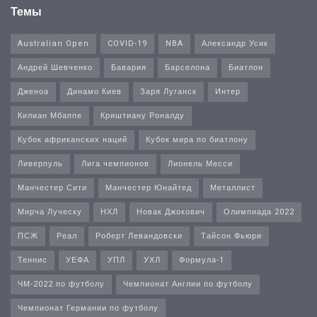
Темы
Australian Open
COVID-19
NBA
Александр Усик
Андрей Шевченко
Бавария
Барселона
Биатлон
Дженоа
Динамо Киев
Заря Луганск
Интер
Килиан Мбаппе
Криштиану Роналду
Кубок африканских наций
Кубок мира по биатлону
Ливерпуль
Лига чемпионов
Лионель Месси
Манчестер Сити
Манчестер Юнайтед
Металлист
Мирча Луческу
НХЛ
Новак Джокович
Олимпиада 2022
ПСЖ
Реал
Роберт Левандовски
Тайсон Фьюри
Теннис
УЕФА
УПЛ
УХЛ
Формула-1
ЧМ-2022 по футболу
Чемпионат Англии по футболу
Чемпионат Германии по футболу