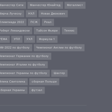
Манчестер Сити
Манчестер Юнайтед
Металлист
Мирча Луческу
НХЛ
Новак Джокович
Олимпиада 2022
ПСЖ
Реал
Роберт Левандовски
Тайсон Фьюри
Теннис
УЕФА
УПЛ
УХЛ
Формула-1
ЧМ-2022 по футболу
Чемпионат Англии по футболу
Чемпионат Германии по футболу
Чемпионат Италии по футболу
Чемпионат Украины по футболу
Шахтер
Элина Свитолина
сборная Польши
сборная Украины
футзал