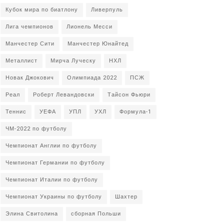
Кубок мира по биатлону
Ливерпуль
Лига чемпионов
Лионель Месси
Манчестер Сити
Манчестер Юнайтед
Металлист
Мирча Луческу
НХЛ
Новак Джокович
Олимпиада 2022
ПСЖ
Реал
Роберт Левандовски
Тайсон Фьюри
Теннис
УЕФА
УПЛ
УХЛ
Формула-1
ЧМ-2022 по футболу
Чемпионат Англии по футболу
Чемпионат Германии по футболу
Чемпионат Италии по футболу
Чемпионат Украины по футболу
Шахтер
Элина Свитолина
сборная Польши