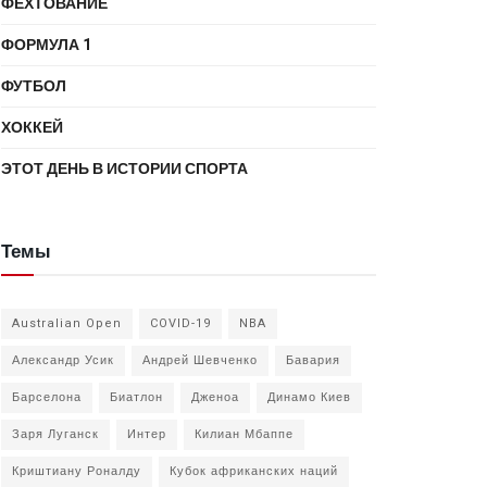
ФЕХТОВАНИЕ
ФОРМУЛА 1
ФУТБОЛ
ХОККЕЙ
ЭТОТ ДЕНЬ В ИСТОРИИ СПОРТА
Темы
Australian Open
COVID-19
NBA
Александр Усик
Андрей Шевченко
Бавария
Барселона
Биатлон
Дженоа
Динамо Киев
Заря Луганск
Интер
Килиан Мбаппе
Криштиану Роналду
Кубок африканских наций