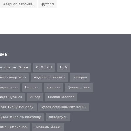
сборная Украины
футзал
емы
Australian Open
COVID-19
NBA
Александр Усик
Андрей Шевченко
Бавария
Барселона
Биатлон
Дженоа
Динамо Киев
Заря Луганск
Интер
Килиан Мбаппе
Криштиану Роналду
Кубок африканских наций
Кубок мира по биатлону
Ливерпуль
Лига чемпионов
Лионель Месси