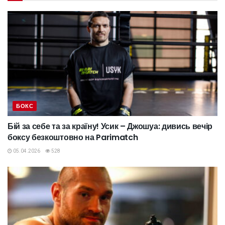
БОКС
Бій за себе та за країну! Усик – Джошуа: дивись вечір
боксу безкоштовно на Parimatch
05.04.2026
528