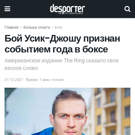
Главная
Больше спорта
Бокс
Бой Усик-Джошу признан
событием года в боксе
Американское издание The Ring сказало свое
веское слово
31.12.2021
Время: 1 мин. чтения