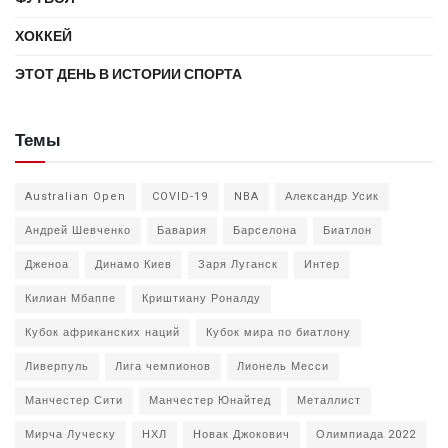
ХОККЕЙ
ЭТОТ ДЕНЬ В ИСТОРИИ СПОРТА
Темы
Australian Open
COVID-19
NBA
Александр Усик
Андрей Шевченко
Бавария
Барселона
Биатлон
Дженоа
Динамо Киев
Заря Луганск
Интер
Килиан Мбаппе
Криштиану Роналду
Кубок африканских наций
Кубок мира по биатлону
Ливерпуль
Лига чемпионов
Лионель Месси
Манчестер Сити
Манчестер Юнайтед
Металлист
Мирча Луческу
НХЛ
Новак Джокович
Олимпиада 2022