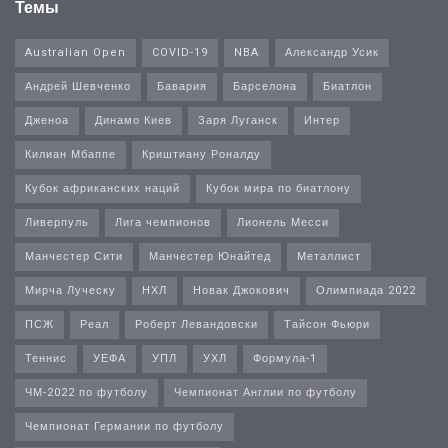
Темы
Australian Open
COVID-19
NBA
Александр Усик
Андрей Шевченко
Бавария
Барселона
Биатлон
Дженоа
Динамо Киев
Заря Луганск
Интер
Килиан Мбаппе
Криштиану Роналду
Кубок африканских наций
Кубок мира по биатлону
Ливерпуль
Лига чемпионов
Лионель Месси
Манчестер Сити
Манчестер Юнайтед
Металлист
Мирча Луческу
НХЛ
Новак Джокович
Олимпиада 2022
ПСЖ
Реал
Роберт Левандовски
Тайсон Фьюри
Теннис
УЕФА
УПЛ
УХЛ
Формула-1
ЧМ-2022 по футболу
Чемпионат Англии по футболу
Чемпионат Германии по футболу