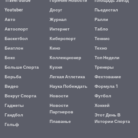
Travel Guide
Горячие Новости
Площадь Звезд
Youtuber
Досуг
Пьедестал
Авто
Журнал
Ралли
Автоспорт
Интернет
Табло
Баскетбол
Киберспорт
Теннис
Биатлон
Кино
Техно
Бокс
Коллекционер
Топ Недели
Больше Спорта
Кухня
Тренеры
Борьба
Легкая Атлетика
Фехтование
Видео
Наука Побеждать
Формула 1
Вокруг Спорта
Новости
Футбол
Гаджеты
Новости
Хоккей
Партнеров
Гандбол
Этот День В
Плаванье
Истории Спорта
Гольф