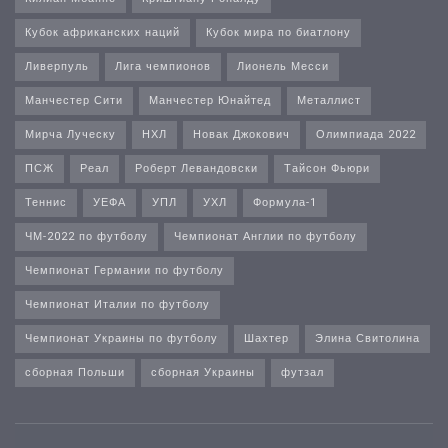
Кубок африканских наций
Кубок мира по биатлону
Ливерпуль
Лига чемпионов
Лионель Месси
Манчестер Сити
Манчестер Юнайтед
Металлист
Мирча Луческу
НХЛ
Новак Джокович
Олимпиада 2022
ПСЖ
Реал
Роберт Левандовски
Тайсон Фьюри
Теннис
УЕФА
УПЛ
УХЛ
Формула-1
ЧМ-2022 по футболу
Чемпионат Англии по футболу
Чемпионат Германии по футболу
Чемпионат Италии по футболу
Чемпионат Украины по футболу
Шахтер
Элина Свитолина
сборная Польши
сборная Украины
футзал