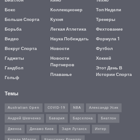
Биатлон
Кино
Техно
Бокс
Коллекционер
Топ Недели
Больше Спорта
Кухня
Тренеры
Борьба
Легкая Атлетика
Фехтование
Видео
Наука Побеждать
Формула 1
Вокруг Спорта
Новости
Футбол
Гаджеты
Новости
Хоккей
Партнеров
Гандбол
Этот День В
Плаванье
Истории Спорта
Гольф
Темы
Australian Open
COVID-19
NBA
Александр Усик
Андрей Шевченко
Бавария
Барселона
Биатлон
Дженоа
Динамо Киев
Заря Луганск
Интер
Килиан Мбаппе
Криштиану Роналду