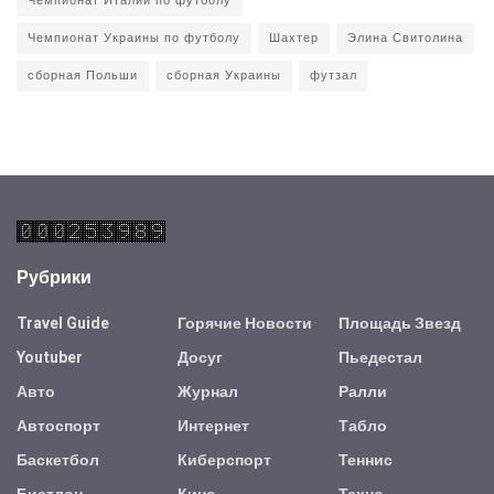
Чемпионат Италии по футболу
Чемпионат Украины по футболу
Шахтер
Элина Свитолина
сборная Польши
сборная Украины
футзал
Рубрики
Travel Guide
Горячие Новости
Площадь Звезд
Youtuber
Досуг
Пьедестал
Авто
Журнал
Ралли
Автоспорт
Интернет
Табло
Баскетбол
Киберспорт
Теннис