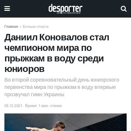
Главная
Больше спорта
Даниил Коновалов стал
чемпионом мира по
прыжкам в воду среди
юниоров
Во второй соревновательный день юниорского
первенства мира по прыжкам в воду впервые
прозвучал гимн Украины
03.12.2021
Время: 1 мин. чтения