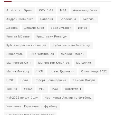
Australian Open
COVID-19
NBA
Александр Усик
Андрей Шевченко
Бавария
Барселона
Биатлон
Дженоа
Динамо Киев
Заря Луганск
Интер
Килиан Мбаппе
Криштиану Роналду
Кубок африканских наций
Кубок мира по биатлону
Ливерпуль
Лига чемпионов
Лионель Месси
Манчестер Сити
Манчестер Юнайтед
Металлист
Мирча Луческу
НХЛ
Новак Джокович
Олимпиада 2022
ПСЖ
Реал
Роберт Левандовски
Тайсон Фьюри
Теннис
УЕФА
УПЛ
УХЛ
Формула-1
ЧМ-2022 по футболу
Чемпионат Англии по футболу
Чемпионат Германии по футболу