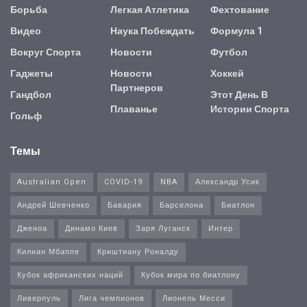
Борьба
Легкая Атлетика
Фехтование
Видео
Наука Побеждать
Формула 1
Вокруг Спорта
Новости
Футбол
Гаджеты
Новости
Хоккей
Партнеров
Гандбол
Этот День В
Плаванье
Истории Спорта
Гольф
Темы
Australian Open
COVID-19
NBA
Александр Усик
Андрей Шевченко
Бавария
Барселона
Биатлон
Дженоа
Динамо Киев
Заря Луганск
Интер
Килиан Мбаппе
Криштиану Роналду
Кубок африканских наций
Кубок мира по биатлону
Ливерпуль
Лига чемпионов
Лионель Месси