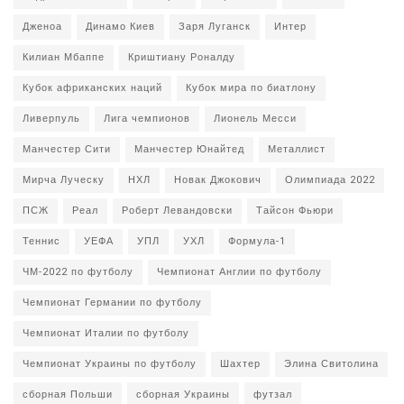
Дженоа
Динамо Киев
Заря Луганск
Интер
Килиан Мбаппе
Криштиану Роналду
Кубок африканских наций
Кубок мира по биатлону
Ливерпуль
Лига чемпионов
Лионель Месси
Манчестер Сити
Манчестер Юнайтед
Металлист
Мирча Луческу
НХЛ
Новак Джокович
Олимпиада 2022
ПСЖ
Реал
Роберт Левандовски
Тайсон Фьюри
Теннис
УЕФА
УПЛ
УХЛ
Формула-1
ЧМ-2022 по футболу
Чемпионат Англии по футболу
Чемпионат Германии по футболу
Чемпионат Италии по футболу
Чемпионат Украины по футболу
Шахтер
Элина Свитолина
сборная Польши
сборная Украины
футзал