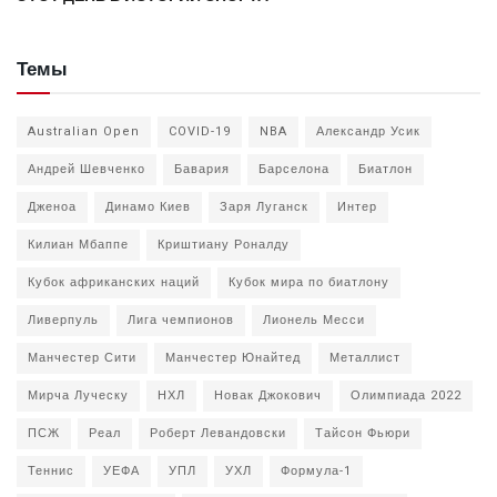
Темы
Australian Open
COVID-19
NBA
Александр Усик
Андрей Шевченко
Бавария
Барселона
Биатлон
Дженоа
Динамо Киев
Заря Луганск
Интер
Килиан Мбаппе
Криштиану Роналду
Кубок африканских наций
Кубок мира по биатлону
Ливерпуль
Лига чемпионов
Лионель Месси
Манчестер Сити
Манчестер Юнайтед
Металлист
Мирча Луческу
НХЛ
Новак Джокович
Олимпиада 2022
ПСЖ
Реал
Роберт Левандовски
Тайсон Фьюри
Теннис
УЕФА
УПЛ
УХЛ
Формула-1