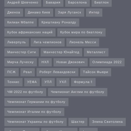
Андрей Шевченко
Бавария
Барселона
Биатлон
Дженоа
Динамо Киев
Заря Луганск
Интер
Килиан Мбаппе
Криштиану Роналду
Кубок африканских наций
Кубок мира по биатлону
Ливерпуль
Лига чемпионов
Лионель Месси
Манчестер Сити
Манчестер Юнайтед
Металлист
Мирча Луческу
НХЛ
Новак Джокович
Олимпиада 2022
ПСЖ
Реал
Роберт Левандовски
Тайсон Фьюри
Теннис
УЕФА
УПЛ
УХЛ
Формула-1
ЧМ-2022 по футболу
Чемпионат Англии по футболу
Чемпионат Германии по футболу
Чемпионат Италии по футболу
Чемпионат Украины по футболу
Шахтер
Элина Свитолина