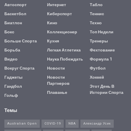
Автоспорт
Интернет
Табло
Баскетбол
Киберспорт
Теннис
Биатлон
Кино
Техно
Бокс
Коллекционер
Топ Недели
Больше Спорта
Кухня
Тренеры
Борьба
Легкая Атлетика
Фехтование
Видео
Наука Побеждать
Формула 1
Вокруг Спорта
Новости
Футбол
Гаджеты
Новости
Хоккей
Партнеров
Гандбол
Этот День В
Плаванье
Истории Спорта
Гольф
Темы
Australian Open
COVID-19
NBA
Александр Усик