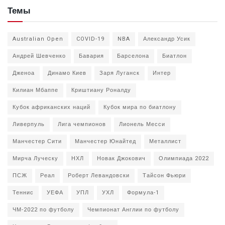
Темы
Australian Open
COVID-19
NBA
Александр Усик
Андрей Шевченко
Бавария
Барселона
Биатлон
Дженоа
Динамо Киев
Заря Луганск
Интер
Килиан Мбаппе
Криштиану Роналду
Кубок африканских наций
Кубок мира по биатлону
Ливерпуль
Лига чемпионов
Лионель Месси
Манчестер Сити
Манчестер Юнайтед
Металлист
Мирча Луческу
НХЛ
Новак Джокович
Олимпиада 2022
ПСЖ
Реал
Роберт Левандовски
Тайсон Фьюри
Теннис
УЕФА
УПЛ
УХЛ
Формула-1
ЧМ-2022 по футболу
Чемпионат Англии по футболу