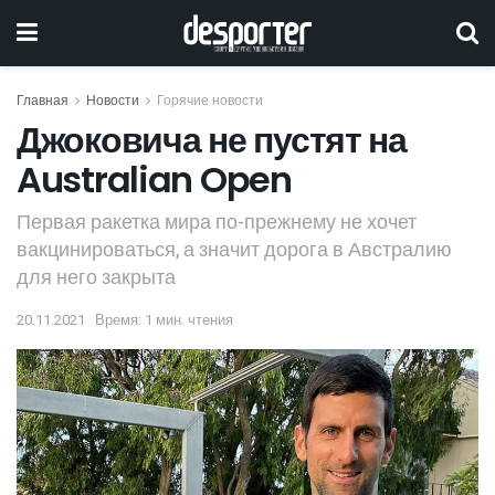
Главная
Новости
Горячие новости
Джоковича не пустят на
Australian Open
Первая ракетка мира по-прежнему не хочет
вакцинироваться, а значит дорога в Австралию
для него закрыта
20.11.2021
Время: 1 мин. чтения