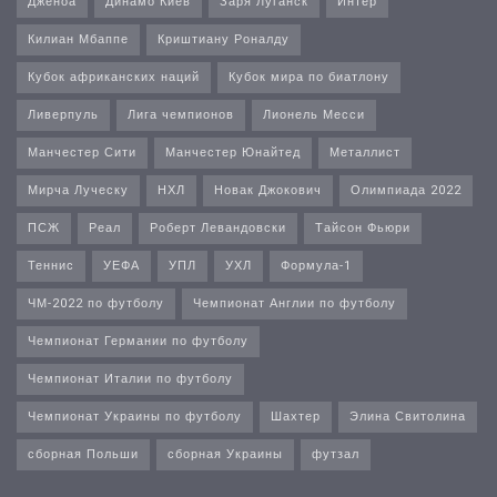
Дженоа
Динамо Киев
Заря Луганск
Интер
Килиан Мбаппе
Криштиану Роналду
Кубок африканских наций
Кубок мира по биатлону
Ливерпуль
Лига чемпионов
Лионель Месси
Манчестер Сити
Манчестер Юнайтед
Металлист
Мирча Луческу
НХЛ
Новак Джокович
Олимпиада 2022
ПСЖ
Реал
Роберт Левандовски
Тайсон Фьюри
Теннис
УЕФА
УПЛ
УХЛ
Формула-1
ЧМ-2022 по футболу
Чемпионат Англии по футболу
Чемпионат Германии по футболу
Чемпионат Италии по футболу
Чемпионат Украины по футболу
Шахтер
Элина Свитолина
сборная Польши
сборная Украины
футзал