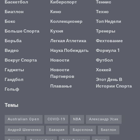
Баскетбол
Киберспорт
Теннис
Биатлон
Кино
Техно
Бокс
Коллекционер
Топ Недели
Больше Спорта
Кухня
Тренеры
Борьба
Легкая Атлетика
Фехтование
Видео
Наука Побеждать
Формула 1
Вокруг Спорта
Новости
Футбол
Гаджеты
Новости
Хоккей
Партнеров
Гандбол
Этот День В
Плаванье
Истории Спорта
Гольф
Темы
Australian Open
COVID-19
NBA
Александр Усик
Андрей Шевченко
Бавария
Барселона
Биатлон