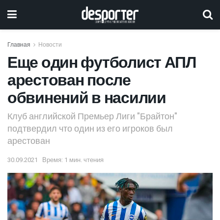
Главная
Новости
Еще один футболист АПЛ
арестован после
обвинений в насилии
Клуб английской Премьер Лиги "Брайтон"
подтвердил что один из его игроков был
арестован
30.09.2021
Время: 1 мин. чтения