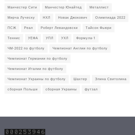
Манчестер Сити
Манчестер Юнайтед
Металлист
Мирча Луческу
НХЛ
Новак Джокович
Олимпиада 2022
ПСЖ
Реал
Роберт Левандовски
Тайсон Фьюри
Теннис
УЕФА
УПЛ
УХЛ
Формула-1
ЧМ-2022 по футболу
Чемпионат Англии по футболу
Чемпионат Германии по футболу
Чемпионат Италии по футболу
Чемпионат Украины по футболу
Шахтер
Элина Свитолина
сборная Польши
сборная Украины
футзал