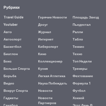
Рубрики
Travel Guide
Горячие Новости
Площадь Звезд
Youtuber
Досуг
Пьедестал
Авто
Журнал
Ралли
Автоспорт
Интернет
Табло
Баскетбол
Киберспорт
Теннис
Биатлон
Кино
Техно
Бокс
Коллекционер
Топ Недели
Больше Спорта
Кухня
Тренеры
Борьба
Легкая Атлетика
Фехтование
Видео
Наука Побеждать
Формула 1
Вокруг Спорта
Новости
Футбол
Гаджеты
Новости
Хоккей
Партнеров
Гандбол
Этот День В