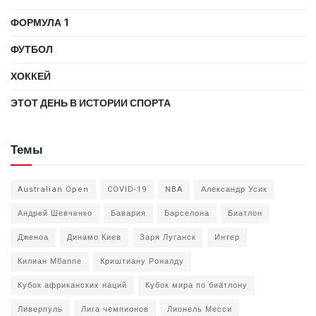
ФОРМУЛА 1
ФУТБОЛ
ХОККЕЙ
ЭТОТ ДЕНЬ В ИСТОРИИ СПОРТА
Темы
Australian Open
COVID-19
NBA
Александр Усик
Андрей Шевченко
Бавария
Барселона
Биатлон
Дженоа
Динамо Киев
Заря Луганск
Интер
Килиан Мбаппе
Криштиану Роналду
Кубок африканских наций
Кубок мира по биатлону
Ливерпуль
Лига чемпионов
Лионель Месси