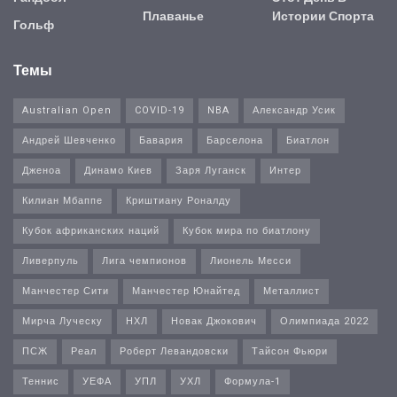
Плаванье
Истории Спорта
Гольф
Темы
Australian Open
COVID-19
NBA
Александр Усик
Андрей Шевченко
Бавария
Барселона
Биатлон
Дженоа
Динамо Киев
Заря Луганск
Интер
Килиан Мбаппе
Криштиану Роналду
Кубок африканских наций
Кубок мира по биатлону
Ливерпуль
Лига чемпионов
Лионель Месси
Манчестер Сити
Манчестер Юнайтед
Металлист
Мирча Луческу
НХЛ
Новак Джокович
Олимпиада 2022
ПСЖ
Реал
Роберт Левандовски
Тайсон Фьюри
Теннис
УЕФА
УПЛ
УХЛ
Формула-1