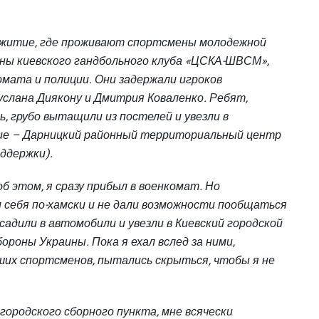
щежитие, где проживают спортсмены молодежной
ены киевского гандбольного клуба «ЦСКА-ШВСМ»,
мата и полиции. Они задержали игроков
слана Диякону и Дмитрия Коваленко. Ребят,
, грубо вытащили из постелей и увезли в
ие – Дарницкий районный территориальный центр
ддержки).
б этом, я сразу прибыл в военкомат. Но
 себя по-хамски и не дали возможности пообщаться
садили в авто
мобили и увезли в Киевский городской
роны Украины. Пока я ехал вслед за ними,
ших спортсменов, пытались скрыться, чтобы я не
 городского сборного пункта, мне всячески