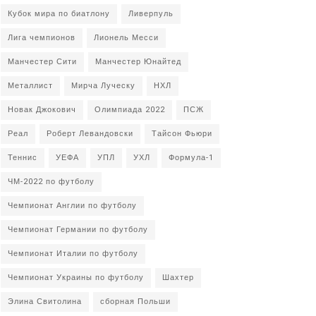
Кубок мира по биатлону
Ливерпуль
Лига чемпионов
Лионель Месси
Манчестер Сити
Манчестер Юнайтед
Металлист
Мирча Луческу
НХЛ
Новак Джокович
Олимпиада 2022
ПСЖ
Реал
Роберт Левандовски
Тайсон Фьюри
Теннис
УЕФА
УПЛ
УХЛ
Формула-1
ЧМ-2022 по футболу
Чемпионат Англии по футболу
Чемпионат Германии по футболу
Чемпионат Италии по футболу
Чемпионат Украины по футболу
Шахтер
Элина Свитолина
сборная Польши