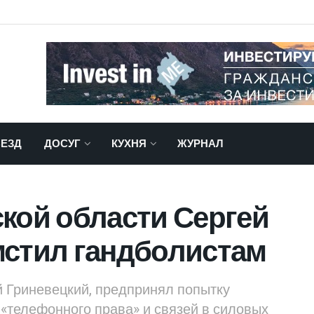
ЕЗД
ДОСУГ
КУХНЯ
ЖУРНАЛ
кой области Сергей
мстил гандболистам
й Гриневецкий, предпринял попытку
«телефонного права» и связей в силовых