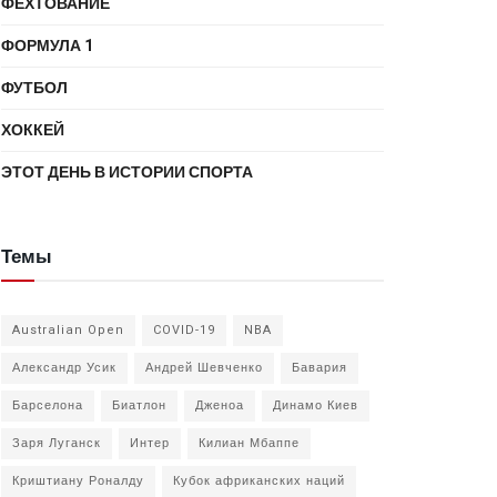
ФЕХТОВАНИЕ
ФОРМУЛА 1
ФУТБОЛ
ХОККЕЙ
ЭТОТ ДЕНЬ В ИСТОРИИ СПОРТА
Темы
Australian Open
COVID-19
NBA
Александр Усик
Андрей Шевченко
Бавария
Барселона
Биатлон
Дженоа
Динамо Киев
Заря Луганск
Интер
Килиан Мбаппе
Криштиану Роналду
Кубок африканских наций