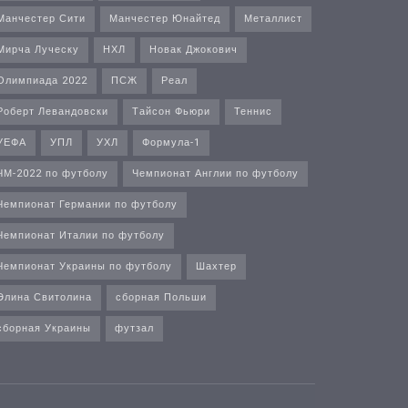
Манчестер Сити
Манчестер Юнайтед
Металлист
Мирча Луческу
НХЛ
Новак Джокович
Олимпиада 2022
ПСЖ
Реал
Роберт Левандовски
Тайсон Фьюри
Теннис
УЕФА
УПЛ
УХЛ
Формула-1
ЧМ-2022 по футболу
Чемпионат Англии по футболу
Чемпионат Германии по футболу
Чемпионат Италии по футболу
Чемпионат Украины по футболу
Шахтер
Элина Свитолина
сборная Польши
сборная Украины
футзал