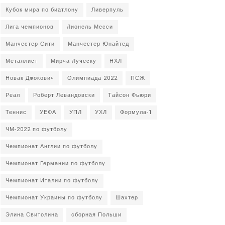
Кубок мира по биатлону
Ливерпуль
Лига чемпионов
Лионель Месси
Манчестер Сити
Манчестер Юнайтед
Металлист
Мирча Луческу
НХЛ
Новак Джокович
Олимпиада 2022
ПСЖ
Реал
Роберт Левандовски
Тайсон Фьюри
Теннис
УЕФА
УПЛ
УХЛ
Формула-1
ЧМ-2022 по футболу
Чемпионат Англии по футболу
Чемпионат Германии по футболу
Чемпионат Италии по футболу
Чемпионат Украины по футболу
Шахтер
Элина Свитолина
сборная Польши