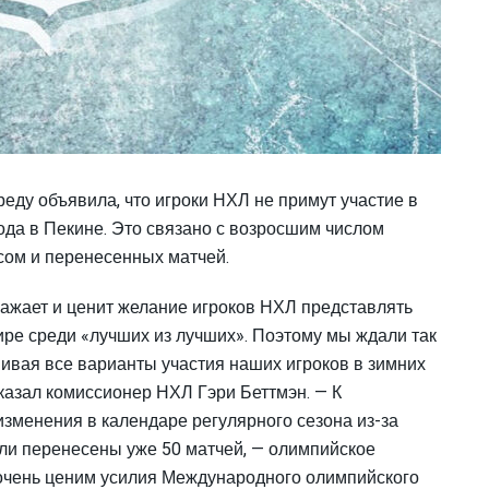
еду объявила, что игроки НХЛ не примут участие в
ода в Пекине. Это связано с возросшим числом
сом и перенесенных матчей.
ажает и ценит желание игроков НХЛ представлять
ире среди «лучших из лучших». Поэтому мы ждали так
шивая все варианты участия наших игроков в зимних
сказал комиссионер НХЛ Гэри Беттмэн. — К
зменения в календаре регулярного сезона из-за
ли перенесены уже 50 матчей, — олимпийское
очень ценим усилия Международного олимпийского