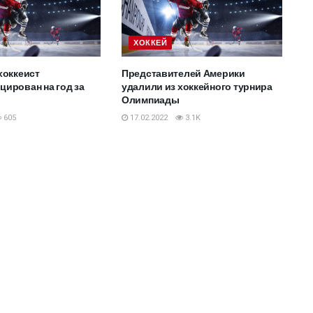
ХОККЕЙ
хоккеист
Представителей Америки
ирован на год за
удалили из хоккейного турнира
Олимпиады
605
17.02.2022
3.1K