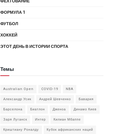
ФЕХТОВАНИЕ
ФОРМУЛА 1
ФУТБОЛ
ХОККЕЙ
ЭТОТ ДЕНЬ В ИСТОРИИ СПОРТА
Темы
Australian Open
COVID-19
NBA
Александр Усик
Андрей Шевченко
Бавария
Барселона
Биатлон
Дженоа
Динамо Киев
Заря Луганск
Интер
Килиан Мбаппе
Криштиану Роналду
Кубок африканских наций