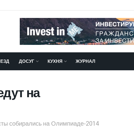
ЕЗД
ДОСУГ
КУХНЯ
ЖУРНАЛ
едут на
сты собирались на Олимпиаде-2014