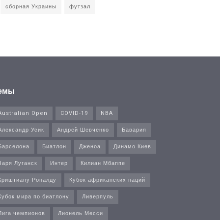
сборная Украины
футзал
емы
Australian Open
COVID-19
NBA
Александр Усик
Андрей Шевченко
Бавария
Барселона
Биатлон
Дженоа
Динамо Киев
Заря Луганск
Интер
Килиан Мбаппе
Криштиану Роналду
Кубок африканских наций
Кубок мира по биатлону
Ливерпуль
Лига чемпионов
Лионель Месси