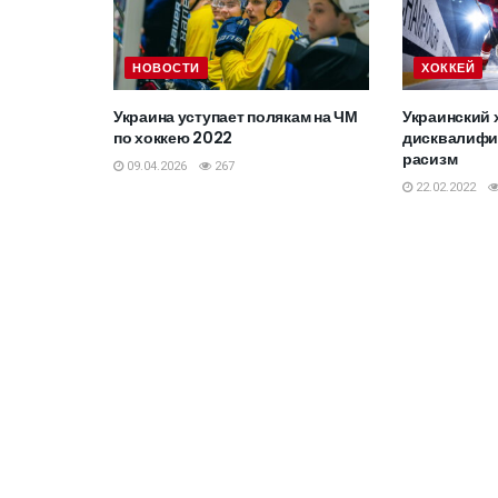
НОВОСТИ
ХОККЕЙ
Украина уступает полякам на ЧМ
Украинский 
по хоккею 2022
дисквалифиц
расизм
09.04.2026
267
22.02.2022