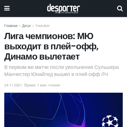
Главная
Досуг
Youtuber
Лига чемпионов: МЮ
выходит в плей-офф,
Динамо вылетает
В первом же матче после увольнения Сульшера
Манчестер Юнайтед вышел в плей-офф ЛЧ
24.11.2021
Время: 1 мин. чтения