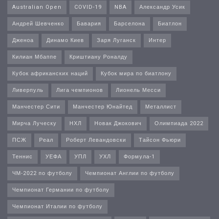
Australian Open
COVID-19
NBA
Александр Усик
Андрей Шевченко
Бавария
Барселона
Биатлон
Дженоа
Динамо Киев
Заря Луганск
Интер
Килиан Мбаппе
Криштиану Роналду
Кубок африканских наций
Кубок мира по биатлону
Ливерпуль
Лига чемпионов
Лионель Месси
Манчестер Сити
Манчестер Юнайтед
Металлист
Мирча Луческу
НХЛ
Новак Джокович
Олимпиада 2022
ПСЖ
Реал
Роберт Левандовски
Тайсон Фьюри
Теннис
УЕФА
УПЛ
УХЛ
Формула-1
ЧМ-2022 по футболу
Чемпионат Англии по футболу
Чемпионат Германии по футболу
Чемпионат Италии по футболу