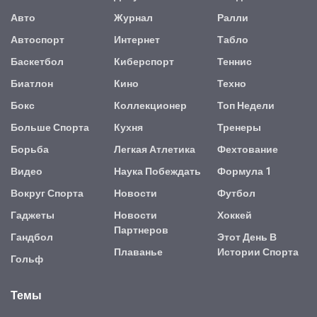
Авто
Журнал
Ралли
Автоспорт
Интернет
Табло
Баскетбол
Киберспорт
Теннис
Биатлон
Кино
Техно
Бокс
Коллекционер
Топ Недели
Больше Спорта
Кухня
Тренеры
Борьба
Легкая Атлетика
Фехтование
Видео
Наука Побеждать
Формула 1
Вокруг Спорта
Новости
Футбол
Гаджеты
Новости
Хоккей
Партнеров
Гандбол
Этот День В
Плаванье
Истории Спорта
Гольф
Темы