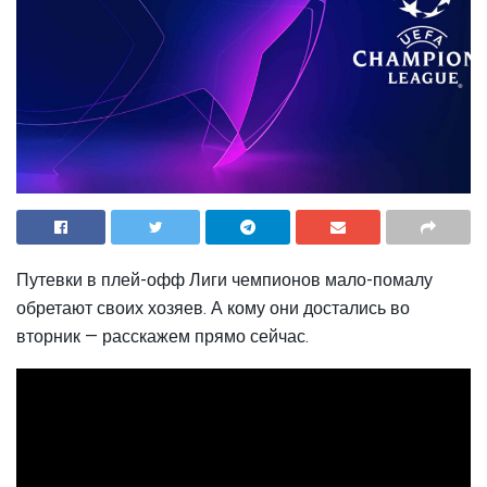
Путевки в плей-офф Лиги чемпионов мало-помалу
обретают своих хозяев. А кому они достались во
вторник — расскажем прямо сейчас.