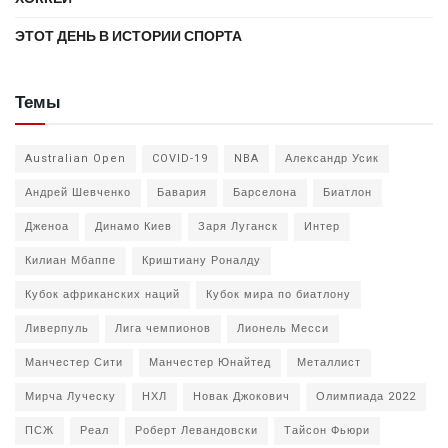
ЭТОТ ДЕНЬ В ИСТОРИИ СПОРТА
Темы
Australian Open
COVID-19
NBA
Александр Усик
Андрей Шевченко
Бавария
Барселона
Биатлон
Дженоа
Динамо Киев
Заря Луганск
Интер
Килиан Мбаппе
Криштиану Роналду
Кубок африканских наций
Кубок мира по биатлону
Ливерпуль
Лига чемпионов
Лионель Месси
Манчестер Сити
Манчестер Юнайтед
Металлист
Мирча Луческу
НХЛ
Новак Джокович
Олимпиада 2022
ПСЖ
Реал
Роберт Левандовски
Тайсон Фьюри