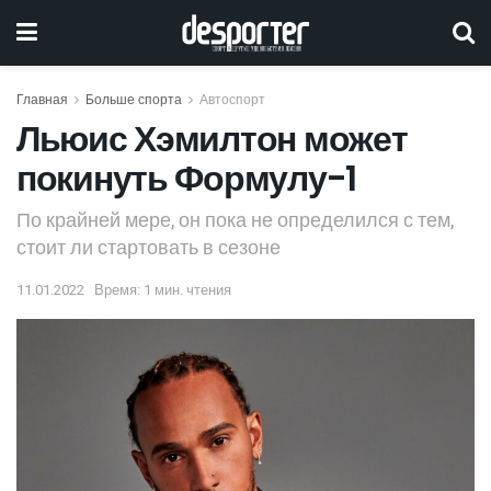
Главная
Больше спорта
Автоспорт
Льюис Хэмилтон может
покинуть Формулу-1
По крайней мере, он пока не определился с тем,
стоит ли стартовать в сезоне
11.01.2022
Время: 1 мин. чтения