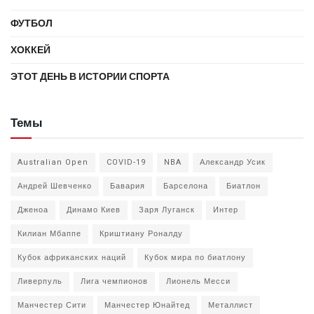
ФУТБОЛ
ХОККЕЙ
ЭТОТ ДЕНЬ В ИСТОРИИ СПОРТА
Темы
Australian Open
COVID-19
NBA
Александр Усик
Андрей Шевченко
Бавария
Барселона
Биатлон
Дженоа
Динамо Киев
Заря Луганск
Интер
Килиан Мбаппе
Криштиану Роналду
Кубок африканских наций
Кубок мира по биатлону
Ливерпуль
Лига чемпионов
Лионель Месси
Манчестер Сити
Манчестер Юнайтед
Металлист