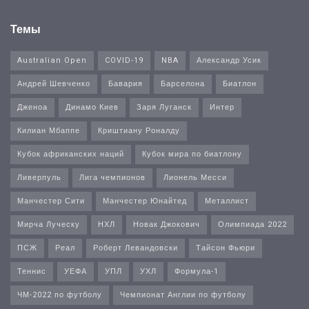
Темы
Australian Open
COVID-19
NBA
Александр Усик
Андрей Шевченко
Бавария
Барселона
Биатлон
Дженоа
Динамо Киев
Заря Луганск
Интер
Килиан Мбаппе
Криштиану Роналду
Кубок африканских наций
Кубок мира по биатлону
Ливерпуль
Лига чемпионов
Лионель Месси
Манчестер Сити
Манчестер Юнайтед
Металлист
Мирча Луческу
НХЛ
Новак Джокович
Олимпиада 2022
ПСЖ
Реал
Роберт Левандовски
Тайсон Фьюри
Теннис
УЕФА
УПЛ
УХЛ
Формула-1
ЧМ-2022 по футболу
Чемпионат Англии по футболу