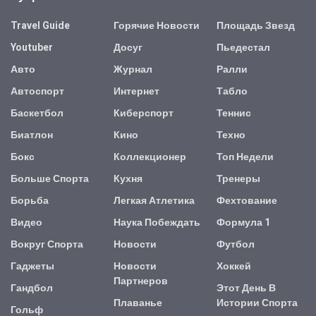
Travel Guide
Горячие Новости
Площадь Звезд
Youtuber
Досуг
Пьедестал
Авто
Журнал
Ралли
Автоспорт
Интернет
Табло
Баскетбол
Киберспорт
Теннис
Биатлон
Кино
Техно
Бокс
Коллекционер
Топ Недели
Больше Спорта
Кухня
Тренеры
Борьба
Легкая Атлетика
Фехтование
Видео
Наука Побеждать
Формула 1
Вокруг Спорта
Новости
Футбол
Гаджеты
Новости
Хоккей
Партнеров
Гандбол
Этот День В
Плаванье
Истории Спорта
Гольф