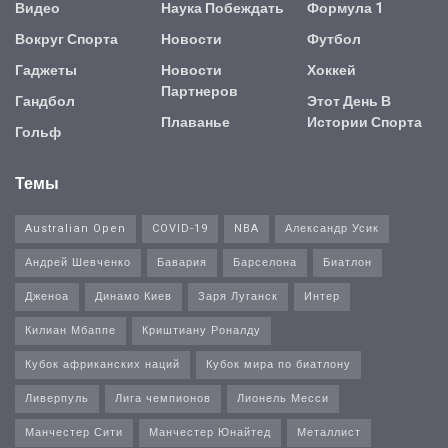
Видео
Наука Побеждать
Формула 1
Вокруг Спорта
Новости
Футбол
Гаджеты
Новости
Хоккей
Партнеров
Гандбол
Этот День В
Плаванье
Истории Спорта
Гольф
Темы
Australian Open
COVID-19
NBA
Александр Усик
Андрей Шевченко
Бавария
Барселона
Биатлон
Дженоа
Динамо Киев
Заря Луганск
Интер
Килиан Мбаппе
Криштиану Роналду
Кубок африканских наций
Кубок мира по биатлону
Ливерпуль
Лига чемпионов
Лионель Месси
Манчестер Сити
Манчестер Юнайтед
Металлист