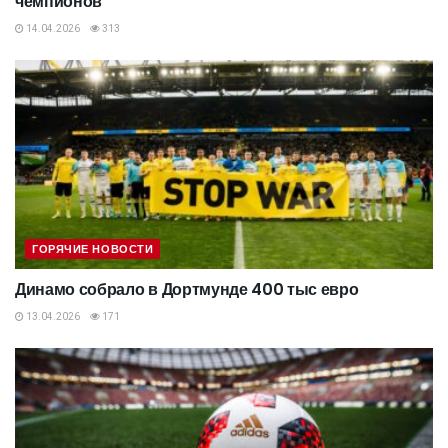
чемпионов
14.04.2026
313
ГОРЯЧИЕ НОВОСТИ
Динамо собрало в Дортмунде 400 тыс евро
13.04.2026
171