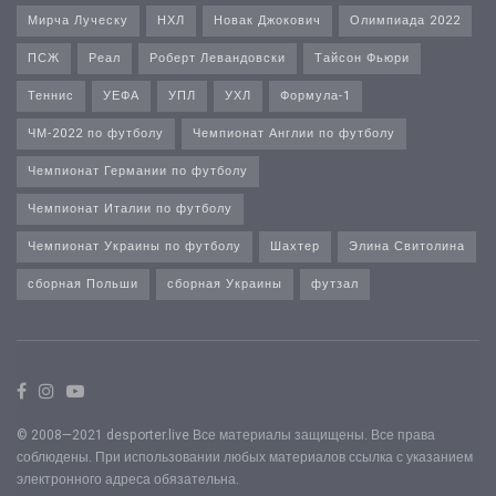
Мирча Луческу
НХЛ
Новак Джокович
Олимпиада 2022
ПСЖ
Реал
Роберт Левандовски
Тайсон Фьюри
Теннис
УЕФА
УПЛ
УХЛ
Формула-1
ЧМ-2022 по футболу
Чемпионат Англии по футболу
Чемпионат Германии по футболу
Чемпионат Италии по футболу
Чемпионат Украины по футболу
Шахтер
Элина Свитолина
сборная Польши
сборная Украины
футзал
© 2008—2021 desporter.live Все материалы защищены. Все права
соблюдены. При использовании любых материалов ссылка с указанием
электронного адреса обязательна.