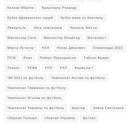
Килиан Мбаппе
Криштиану Роналду
Кубок африканских наций
Кубок мира по биатлону
Ливерпуль
Лига чемпионов
Лионель Месси
Манчестер Сити
Манчестер Юнайтед
Металлист
Мирча Луческу
НХЛ
Новак Джокович
Олимпиада 2022
ПСЖ
Реал
Роберт Левандовски
Тайсон Фьюри
Теннис
УЕФА
УПЛ
УХЛ
Формула-1
ЧМ-2022 по футболу
Чемпионат Англии по футболу
Чемпионат Германии по футболу
Чемпионат Италии по футболу
Чемпионат Украины по футболу
Шахтер
Элина Свитолина
сборная Польши
сборная Украины
футзал