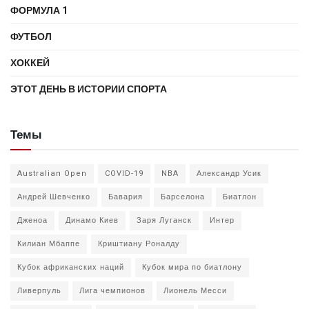
ФОРМУЛА 1
ФУТБОЛ
ХОККЕЙ
ЭТОТ ДЕНЬ В ИСТОРИИ СПОРТА
Темы
Australian Open
COVID-19
NBA
Александр Усик
Андрей Шевченко
Бавария
Барселона
Биатлон
Дженоа
Динамо Киев
Заря Луганск
Интер
Килиан Мбаппе
Криштиану Роналду
Кубок африканских наций
Кубок мира по биатлону
Ливерпуль
Лига чемпионов
Лионель Месси