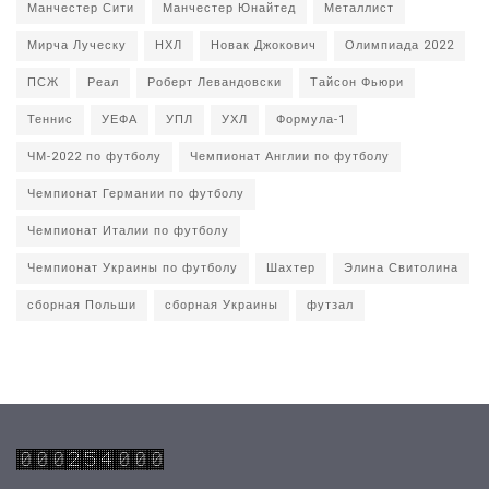
Манчестер Сити
Манчестер Юнайтед
Металлист
Мирча Луческу
НХЛ
Новак Джокович
Олимпиада 2022
ПСЖ
Реал
Роберт Левандовски
Тайсон Фьюри
Теннис
УЕФА
УПЛ
УХЛ
Формула-1
ЧМ-2022 по футболу
Чемпионат Англии по футболу
Чемпионат Германии по футболу
Чемпионат Италии по футболу
Чемпионат Украины по футболу
Шахтер
Элина Свитолина
сборная Польши
сборная Украины
футзал