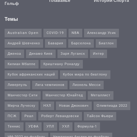
Плаванье
Истории Спорта
Гольф
Темы
Australian Open
COVID-19
NBA
Александр Усик
Андрей Шевченко
Бавария
Барселона
Биатлон
Дженоа
Динамо Киев
Заря Луганск
Интер
Килиан Мбаппе
Криштиану Роналду
Кубок африканских наций
Кубок мира по биатлону
Ливерпуль
Лига чемпионов
Лионель Месси
Манчестер Сити
Манчестер Юнайтед
Металлист
Мирча Луческу
НХЛ
Новак Джокович
Олимпиада 2022
ПСЖ
Реал
Роберт Левандовски
Тайсон Фьюри
Теннис
УЕФА
УПЛ
УХЛ
Формула-1
ЧМ-2022 по футболу
Чемпионат Англии по футболу