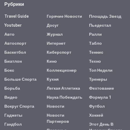
Рубрики
Travel Guide
Горячие Новости
Площадь Звезд
Youtuber
Досуг
Пьедестал
Авто
Журнал
Ралли
Автоспорт
Интернет
Табло
Баскетбол
Киберспорт
Теннис
Биатлон
Кино
Техно
Бокс
Коллекционер
Топ Недели
Больше Спорта
Кухня
Тренеры
Борьба
Легкая Атлетика
Фехтование
Видео
Наука Побеждать
Формула 1
Вокруг Спорта
Новости
Футбол
Гаджеты
Новости
Хоккей
Партнеров
Гандбол
Этот День В