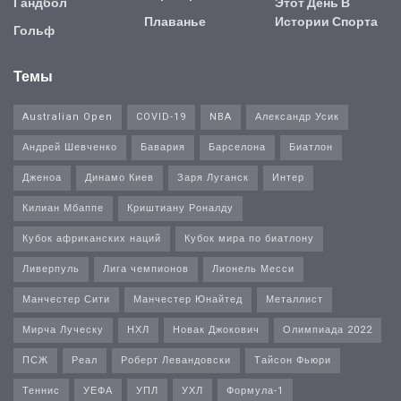
Гандбол
Этот День В
Плаванье
Истории Спорта
Гольф
Темы
Australian Open
COVID-19
NBA
Александр Усик
Андрей Шевченко
Бавария
Барселона
Биатлон
Дженоа
Динамо Киев
Заря Луганск
Интер
Килиан Мбаппе
Криштиану Роналду
Кубок африканских наций
Кубок мира по биатлону
Ливерпуль
Лига чемпионов
Лионель Месси
Манчестер Сити
Манчестер Юнайтед
Металлист
Мирча Луческу
НХЛ
Новак Джокович
Олимпиада 2022
ПСЖ
Реал
Роберт Левандовски
Тайсон Фьюри
Теннис
УЕФА
УПЛ
УХЛ
Формула-1