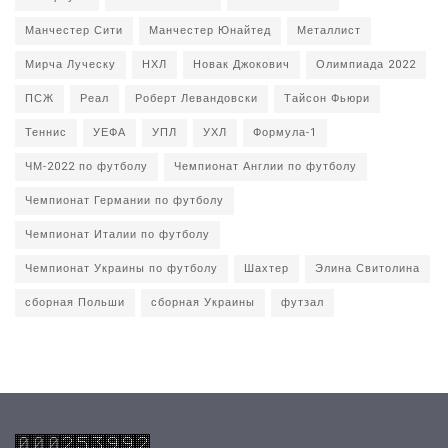
Манчестер Сити
Манчестер Юнайтед
Металлист
Мирча Луческу
НХЛ
Новак Джокович
Олимпиада 2022
ПСЖ
Реал
Роберт Левандовски
Тайсон Фьюри
Теннис
УЕФА
УПЛ
УХЛ
Формула-1
ЧМ-2022 по футболу
Чемпионат Англии по футболу
Чемпионат Германии по футболу
Чемпионат Италии по футболу
Чемпионат Украины по футболу
Шахтер
Элина Свитолина
сборная Польши
сборная Украины
футзал