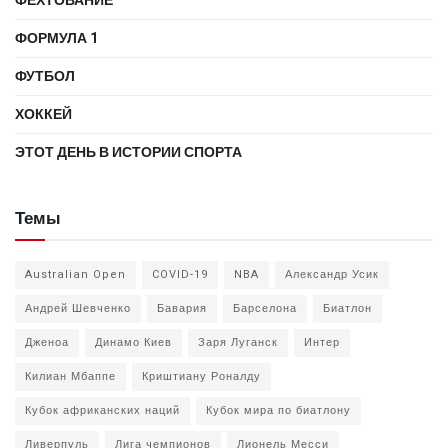
ФЕХТОВАНИЕ
ФОРМУЛА 1
ФУТБОЛ
ХОККЕЙ
ЭТОТ ДЕНЬ В ИСТОРИИ СПОРТА
Темы
Australian Open
COVID-19
NBA
Александр Усик
Андрей Шевченко
Бавария
Барселона
Биатлон
Дженоа
Динамо Киев
Заря Луганск
Интер
Килиан Мбаппе
Криштиану Роналду
Кубок африканских наций
Кубок мира по биатлону
Ливерпуль
Лига чемпионов
Лионель Месси