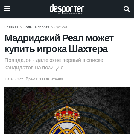
Главная
Больше спорта
Футбол
Мадридский Реал может
купить игрока Шахтера
Правда, он - далеко не первый в списке
кандидатов на позицию
18.02.2022
Время: 1 мин. чтения