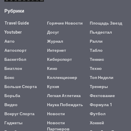
Рубрики
Travel Guide
Горячие Новости
Площадь Звезд
Youtuber
Досуг
Пьедестал
Авто
Журнал
Ралли
Автоспорт
Интернет
Табло
Баскетбол
Киберспорт
Теннис
Биатлон
Кино
Техно
Бокс
Коллекционер
Топ Недели
Больше Спорта
Кухня
Тренеры
Борьба
Легкая Атлетика
Фехтование
Видео
Наука Побеждать
Формула 1
Вокруг Спорта
Новости
Футбол
Гаджеты
Новости
Хоккей
Партнеров