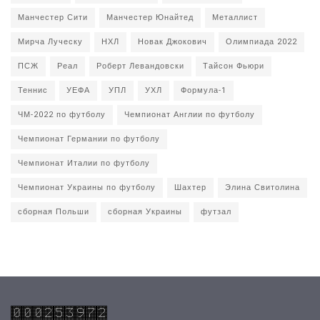
Манчестер Сити
Манчестер Юнайтед
Металлист
Мирча Луческу
НХЛ
Новак Джокович
Олимпиада 2022
ПСЖ
Реал
Роберт Левандовски
Тайсон Фьюри
Теннис
УЕФА
УПЛ
УХЛ
Формула-1
ЧМ-2022 по футболу
Чемпионат Англии по футболу
Чемпионат Германии по футболу
Чемпионат Италии по футболу
Чемпионат Украины по футболу
Шахтер
Элина Свитолина
сборная Польши
сборная Украины
футзал