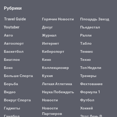
Рубрики
Travel Guide
Горячие Новости
Площадь Звезд
Youtuber
Досуг
Пьедестал
Авто
Журнал
Ралли
Автоспорт
Интернет
Табло
Баскетбол
Киберспорт
Теннис
Биатлон
Кино
Техно
Бокс
Коллекционер
Топ Недели
Больше Спорта
Кухня
Тренеры
Борьба
Легкая Атлетика
Фехтование
Видео
Наука Побеждать
Формула 1
Вокруг Спорта
Новости
Футбол
Гаджеты
Новости
Хоккей
Партнеров
Гандбол
Этот День В