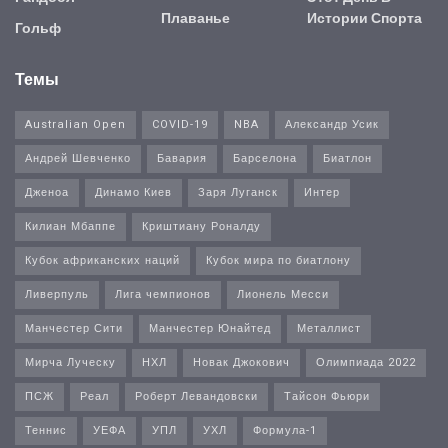
Плаванье
Истории Спорта
Гольф
Темы
Australian Open
COVID-19
NBA
Александр Усик
Андрей Шевченко
Бавария
Барселона
Биатлон
Дженоа
Динамо Киев
Заря Луганск
Интер
Килиан Мбаппе
Криштиану Роналду
Кубок африканских наций
Кубок мира по биатлону
Ливерпуль
Лига чемпионов
Лионель Месси
Манчестер Сити
Манчестер Юнайтед
Металлист
Мирча Луческу
НХЛ
Новак Джокович
Олимпиада 2022
ПСЖ
Реал
Роберт Левандовски
Тайсон Фьюри
Теннис
УЕФА
УПЛ
УХЛ
Формула-1