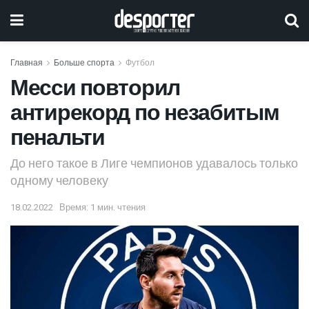
Главная
Больше спорта
Футбол
Месси повторил
антирекорд по незабитым
пенальти
До него такое в Лиге чемпионов удавалось только
одному человеку
18.02.2022
Время: 1 мин. чтения