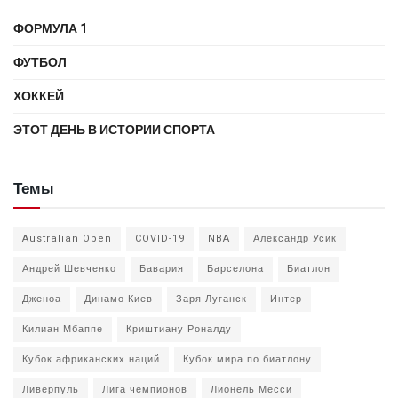
ФОРМУЛА 1
ФУТБОЛ
ХОККЕЙ
ЭТОТ ДЕНЬ В ИСТОРИИ СПОРТА
Темы
Australian Open
COVID-19
NBA
Александр Усик
Андрей Шевченко
Бавария
Барселона
Биатлон
Дженоа
Динамо Киев
Заря Луганск
Интер
Килиан Мбаппе
Криштиану Роналду
Кубок африканских наций
Кубок мира по биатлону
Ливерпуль
Лига чемпионов
Лионель Месси