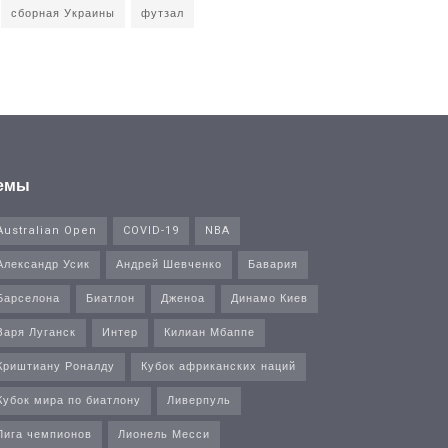
сборная Украины
футзал
емы
Australian Open
COVID-19
NBA
Александр Усик
Андрей Шевченко
Бавария
Барселона
Биатлон
Дженоа
Динамо Киев
Заря Луганск
Интер
Килиан Мбаппе
Криштиану Роналду
Кубок африканских наций
Кубок мира по биатлону
Ливерпуль
Лига чемпионов
Лионель Месси