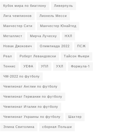
Кубок мира по биатлону
Ливерпуль
Лига чемпионов
Лионель Месси
Манчестер Сити
Манчестер Юнайтед
Металлист
Мирча Луческу
НХЛ
Новак Джокович
Олимпиада 2022
ПСЖ
Реал
Роберт Левандовски
Тайсон Фьюри
Теннис
УЕФА
УПЛ
УХЛ
Формула-1
ЧМ-2022 по футболу
Чемпионат Англии по футболу
Чемпионат Германии по футболу
Чемпионат Италии по футболу
Чемпионат Украины по футболу
Шахтер
Элина Свитолина
сборная Польши