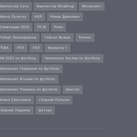
Манчестер Сити
Манчестер Юнайтед
Металлист
Мирча Луческу
НХЛ
Новак Джокович
Олимпиада 2022
ПСЖ
Реал
Роберт Левандовски
Тайсон Фьюри
Теннис
УЕФА
УПЛ
УХЛ
Формула-1
ЧМ-2022 по футболу
Чемпионат Англии по футболу
Чемпионат Германии по футболу
Чемпионат Италии по футболу
Чемпионат Украины по футболу
Шахтер
Элина Свитолина
сборная Польши
сборная Украины
футзал