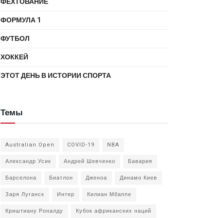
ФЕХТОВАНИЕ
ФОРМУЛА 1
ФУТБОЛ
ХОККЕЙ
ЭТОТ ДЕНЬ В ИСТОРИИ СПОРТА
Темы
Australian Open
COVID-19
NBA
Александр Усик
Андрей Шевченко
Бавария
Барселона
Биатлон
Дженоа
Динамо Киев
Заря Луганск
Интер
Килиан Мбаппе
Криштиану Роналду
Кубок африканских наций