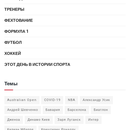
ТРЕНЕРЫ
ФЕХТОВАНИЕ
ФОРМУЛА 1
ФУТБОЛ
ХОККЕЙ
ЭТОТ ДЕНЬ В ИСТОРИИ СПОРТА
Темы
Australian Open
COVID-19
NBA
Александр Усик
Андрей Шевченко
Бавария
Барселона
Биатлон
Дженоа
Динамо Киев
Заря Луганск
Интер
Килиан Мбаппе
Криштиану Роналду