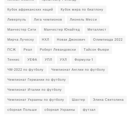
Кубок африканских наций
Кубок мира по биатлону
Ливерпуль
Лига чемпионов
Лионель Месси
Манчестер Сити
Манчестер Юнайтед
Металлист
Мирча Луческу
НХЛ
Новак Джокович
Олимпиада 2022
ПСЖ
Реал
Роберт Левандовски
Тайсон Фьюри
Теннис
УЕФА
УПЛ
УХЛ
Формула-1
ЧМ-2022 по футболу
Чемпионат Англии по футболу
Чемпионат Германии по футболу
Чемпионат Италии по футболу
Чемпионат Украины по футболу
Шахтер
Элина Свитолина
сборная Польши
сборная Украины
футзал