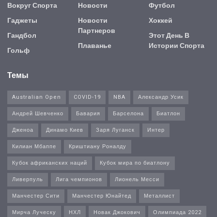
Вокруг Спорта
Новости
Футбол
Гаджеты
Новости
Хоккей
Партнеров
Гандбол
Этот День В
Плаванье
Истории Спорта
Гольф
Темы
Australian Open
COVID-19
NBA
Александр Усик
Андрей Шевченко
Бавария
Барселона
Биатлон
Дженоа
Динамо Киев
Заря Луганск
Интер
Килиан Мбаппе
Криштиану Роналду
Кубок африканских наций
Кубок мира по биатлону
Ливерпуль
Лига чемпионов
Лионель Месси
Манчестер Сити
Манчестер Юнайтед
Металлист
Мирча Луческу
НХЛ
Новак Джокович
Олимпиада 2022