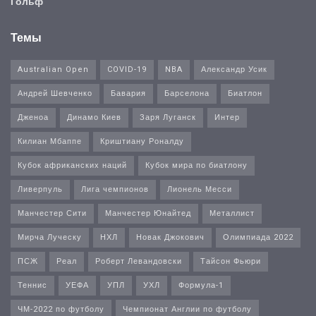
Гольф
Темы
Australian Open
COVID-19
NBA
Александр Усик
Андрей Шевченко
Бавария
Барселона
Биатлон
Дженоа
Динамо Киев
Заря Луганск
Интер
Килиан Мбаппе
Криштиану Роналду
Кубок африканских наций
Кубок мира по биатлону
Ливерпуль
Лига чемпионов
Лионель Месси
Манчестер Сити
Манчестер Юнайтед
Металлист
Мирча Луческу
НХЛ
Новак Джокович
Олимпиада 2022
ПСЖ
Реал
Роберт Левандовски
Тайсон Фьюри
Теннис
УЕФА
УПЛ
УХЛ
Формула-1
ЧМ-2022 по футболу
Чемпионат Англии по футболу