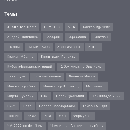
Темы
Australian Open
COVID-19
NBA
Александр Усик
Андрей Шевченко
Бавария
Барселона
Биатлон
Дженоа
Динамо Киев
Заря Луганск
Интер
Килиан Мбаппе
Криштиану Роналду
Кубок африканских наций
Кубок мира по биатлону
Ливерпуль
Лига чемпионов
Лионель Месси
Манчестер Сити
Манчестер Юнайтед
Металлист
Мирча Луческу
НХЛ
Новак Джокович
Олимпиада 2022
ПСЖ
Реал
Роберт Левандовски
Тайсон Фьюри
Теннис
УЕФА
УПЛ
УХЛ
Формула-1
ЧМ-2022 по футболу
Чемпионат Англии по футболу