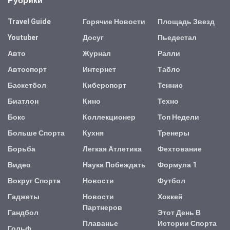
Рубрики
Travel Guide
Горячие Новости
Площадь Звезд
Youtuber
Досуг
Пьедестал
Авто
Журнал
Ралли
Автоспорт
Интернет
Табло
Баскетбол
Киберспорт
Теннис
Биатлон
Кино
Техно
Бокс
Коллекционер
Топ Недели
Больше Спорта
Кухня
Тренеры
Борьба
Легкая Атлетика
Фехтование
Видео
Наука Побеждать
Формула 1
Вокруг Спорта
Новости
Футбол
Гаджеты
Новости
Хоккей
Партнеров
Гандбол
Этот День В
Плаванье
Истории Спорта
Гольф