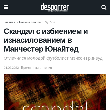
Главная
Больше спорта
Футбол
Скандал с избиением и
изнасилованием в
Манчестер Юнайтед
Отличился молодой футболист Мэйсон Гринвуд
01.02.2022
Время: 1 мин. чтения