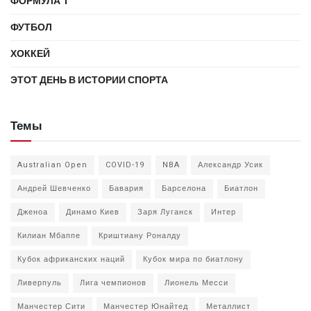
ФОРМУЛА 1
ФУТБОЛ
ХОККЕЙ
ЭТОТ ДЕНЬ В ИСТОРИИ СПОРТА
Темы
Australian Open
COVID-19
NBA
Александр Усик
Андрей Шевченко
Бавария
Барселона
Биатлон
Дженоа
Динамо Киев
Заря Луганск
Интер
Килиан Мбаппе
Криштиану Роналду
Кубок африканских наций
Кубок мира по биатлону
Ливерпуль
Лига чемпионов
Лионель Месси
Манчестер Сити
Манчестер Юнайтед
Металлист