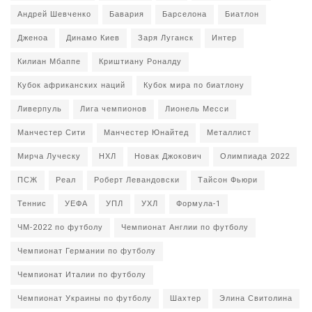
Андрей Шевченко
Бавария
Барселона
Биатлон
Дженоа
Динамо Киев
Заря Луганск
Интер
Килиан Мбаппе
Криштиану Роналду
Кубок африканских наций
Кубок мира по биатлону
Ливерпуль
Лига чемпионов
Лионель Месси
Манчестер Сити
Манчестер Юнайтед
Металлист
Мирча Луческу
НХЛ
Новак Джокович
Олимпиада 2022
ПСЖ
Реал
Роберт Левандовски
Тайсон Фьюри
Теннис
УЕФА
УПЛ
УХЛ
Формула-1
ЧМ-2022 по футболу
Чемпионат Англии по футболу
Чемпионат Германии по футболу
Чемпионат Италии по футболу
Чемпионат Украины по футболу
Шахтер
Элина Свитолина