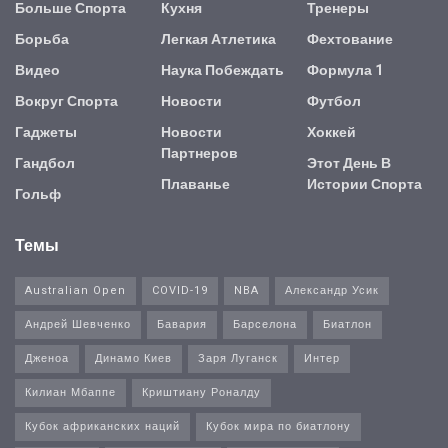
Больше Спорта
Кухня
Тренеры
Борьба
Легкая Атлетика
Фехтование
Видео
Наука Побеждать
Формула 1
Вокруг Спорта
Новости
Футбол
Гаджеты
Новости
Хоккей
Партнеров
Гандбол
Этот День В
Плаванье
Истории Спорта
Гольф
Темы
Australian Open
COVID-19
NBA
Александр Усик
Андрей Шевченко
Бавария
Барселона
Биатлон
Дженоа
Динамо Киев
Заря Луганск
Интер
Килиан Мбаппе
Криштиану Роналду
Кубок африканских наций
Кубок мира по биатлону