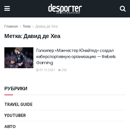
Главная
Тема
Давид де Хеа
Метка:
Давид де Хеа
Голкипер «Манчестер Юнайтед» создал
киберспортивную организацию — Rebels
Gaming
01.12.2021
203
РУБРИКИ
TRAVEL GUIDE
YOUTUBER
АВТО