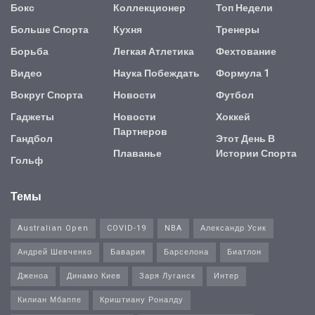
Бокс
Коллекционер
Топ Недели
Больше Спорта
Кухня
Тренеры
Борьба
Легкая Атлетика
Фехтование
Видео
Наука Побеждать
Формула 1
Вокруг Спорта
Новости
Футбол
Гаджеты
Новости
Хоккей
Партнеров
Гандбол
Этот День В
Плаванье
Истории Спорта
Гольф
Темы
Australian Open
COVID-19
NBA
Александр Усик
Андрей Шевченко
Бавария
Барселона
Биатлон
Дженоа
Динамо Киев
Заря Луганск
Интер
Килиан Мбаппе
Криштиану Роналду