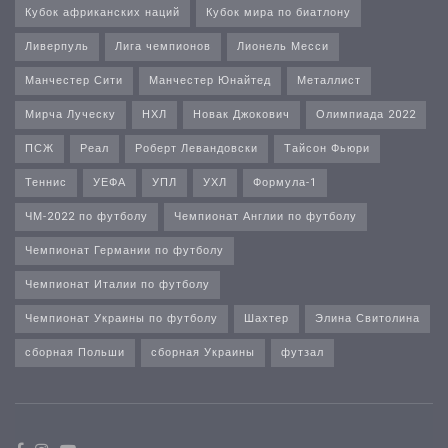
Кубок африканских наций
Кубок мира по биатлону
Ливерпуль
Лига чемпионов
Лионель Месси
Манчестер Сити
Манчестер Юнайтед
Металлист
Мирча Луческу
НХЛ
Новак Джокович
Олимпиада 2022
ПСЖ
Реал
Роберт Левандовски
Тайсон Фьюри
Теннис
УЕФА
УПЛ
УХЛ
Формула-1
ЧМ-2022 по футболу
Чемпионат Англии по футболу
Чемпионат Германии по футболу
Чемпионат Италии по футболу
Чемпионат Украины по футболу
Шахтер
Элина Свитолина
сборная Польши
сборная Украины
футзал