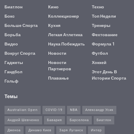
Биатлон
Кино
Техно
Бокс
Коллекционер
Топ Недели
Больше Спорта
Кухня
Тренеры
Борьба
Легкая Атлетика
Фехтование
Видео
Наука Побеждать
Формула 1
Вокруг Спорта
Новости
Футбол
Гаджеты
Новости
Хоккей
Партнеров
Гандбол
Этот День В
Плаванье
Истории Спорта
Гольф
Темы
Australian Open
COVID-19
NBA
Александр Усик
Андрей Шевченко
Бавария
Барселона
Биатлон
Дженоа
Динамо Киев
Заря Луганск
Интер