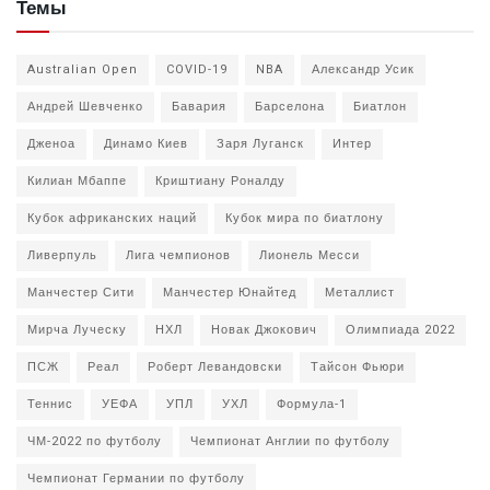
Темы
Australian Open
COVID-19
NBA
Александр Усик
Андрей Шевченко
Бавария
Барселона
Биатлон
Дженоа
Динамо Киев
Заря Луганск
Интер
Килиан Мбаппе
Криштиану Роналду
Кубок африканских наций
Кубок мира по биатлону
Ливерпуль
Лига чемпионов
Лионель Месси
Манчестер Сити
Манчестер Юнайтед
Металлист
Мирча Луческу
НХЛ
Новак Джокович
Олимпиада 2022
ПСЖ
Реал
Роберт Левандовски
Тайсон Фьюри
Теннис
УЕФА
УПЛ
УХЛ
Формула-1
ЧМ-2022 по футболу
Чемпионат Англии по футболу
Чемпионат Германии по футболу