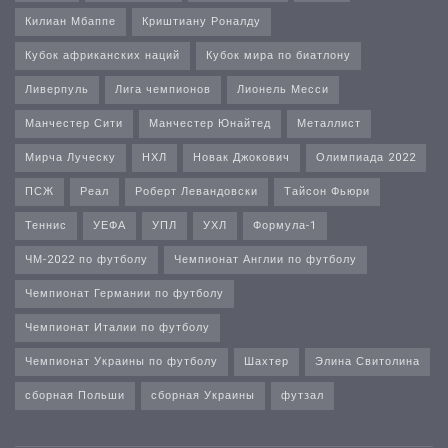
Килиан Мбаппе
Криштиану Роналду
Кубок африканских наций
Кубок мира по биатлону
Ливерпуль
Лига чемпионов
Лионель Месси
Манчестер Сити
Манчестер Юнайтед
Металлист
Мирча Луческу
НХЛ
Новак Джокович
Олимпиада 2022
ПСЖ
Реал
Роберт Левандовски
Тайсон Фьюри
Теннис
УЕФА
УПЛ
УХЛ
Формула-1
ЧМ-2022 по футболу
Чемпионат Англии по футболу
Чемпионат Германии по футболу
Чемпионат Италии по футболу
Чемпионат Украины по футболу
Шахтер
Элина Свитолина
сборная Польши
сборная Украины
футзал