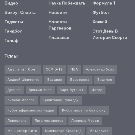
Видео
Наука Побеждать
Формула 1
Вокруг Спорта
Новости
Футбол
Гаджеты
Новости
Хоккей
Партнеров
Гандбол
Этот День В
Плаванье
Истории Спорта
Гольф
Темы
Australian Open
COVID-19
NBA
Александр Усик
Андрей Шевченко
Бавария
Барселона
Биатлон
Дженоа
Динамо Киев
Заря Луганск
Интер
Килиан Мбаппе
Криштиану Роналду
Кубок африканских наций
Кубок мира по биатлону
Ливерпуль
Лига чемпионов
Лионель Месси
Манчестер Сити
Манчестер Юнайтед
Металлист