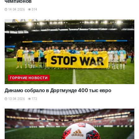
чемпионов
14.04.2026
314
ГОРЯЧИЕ НОВОСТИ
Динамо собрало в Дортмунде 400 тыс евро
13.04.2026
172