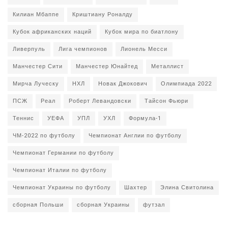
Килиан Мбаппе
Криштиану Роналду
Кубок африканских наций
Кубок мира по биатлону
Ливерпуль
Лига чемпионов
Лионель Месси
Манчестер Сити
Манчестер Юнайтед
Металлист
Мирча Луческу
НХЛ
Новак Джокович
Олимпиада 2022
ПСЖ
Реал
Роберт Левандовски
Тайсон Фьюри
Теннис
УЕФА
УПЛ
УХЛ
Формула-1
ЧМ-2022 по футболу
Чемпионат Англии по футболу
Чемпионат Германии по футболу
Чемпионат Италии по футболу
Чемпионат Украины по футболу
Шахтер
Элина Свитолина
сборная Польши
сборная Украины
футзал