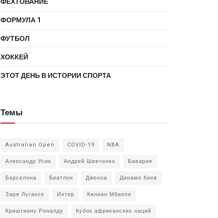
ФЕХТОВАНИЕ
ФОРМУЛА 1
ФУТБОЛ
ХОККЕЙ
ЭТОТ ДЕНЬ В ИСТОРИИ СПОРТА
Темы
Australian Open
COVID-19
NBA
Александр Усик
Андрей Шевченко
Бавария
Барселона
Биатлон
Дженоа
Динамо Киев
Заря Луганск
Интер
Килиан Мбаппе
Криштиану Роналду
Кубок африканских наций