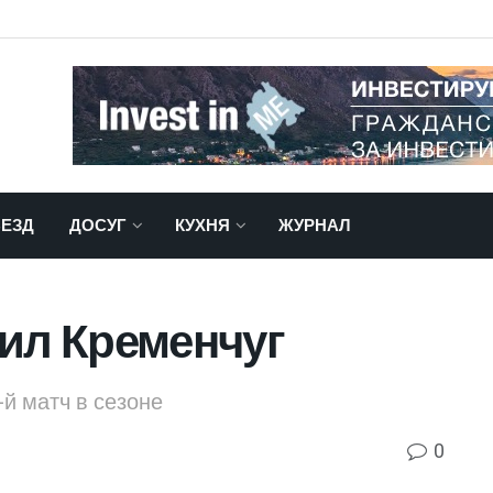
ЕЗД
ДОСУГ
КУХНЯ
ЖУРНАЛ
ил Кременчуг
й матч в сезоне
0