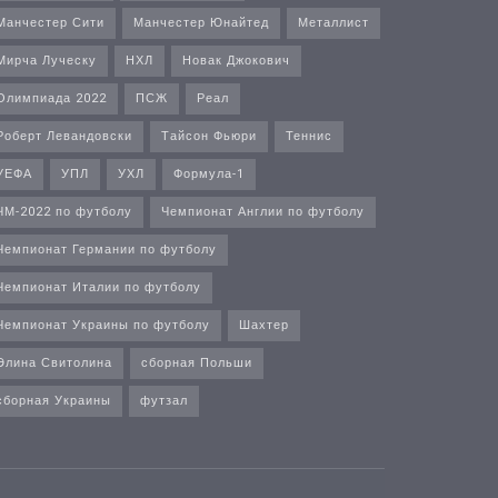
Манчестер Сити
Манчестер Юнайтед
Металлист
Мирча Луческу
НХЛ
Новак Джокович
Олимпиада 2022
ПСЖ
Реал
Роберт Левандовски
Тайсон Фьюри
Теннис
УЕФА
УПЛ
УХЛ
Формула-1
ЧМ-2022 по футболу
Чемпионат Англии по футболу
Чемпионат Германии по футболу
Чемпионат Италии по футболу
Чемпионат Украины по футболу
Шахтер
Элина Свитолина
сборная Польши
сборная Украины
футзал