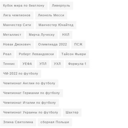
Кубок мира по биатлону
Ливерпуль
Лига чемпионов
Лионель Месси
Манчестер Сити
Манчестер Юнайтед
Металлист
Мирча Луческу
НХЛ
Новак Джокович
Олимпиада 2022
ПСЖ
Реал
Роберт Левандовски
Тайсон Фьюри
Теннис
УЕФА
УПЛ
УХЛ
Формула-1
ЧМ-2022 по футболу
Чемпионат Англии по футболу
Чемпионат Германии по футболу
Чемпионат Италии по футболу
Чемпионат Украины по футболу
Шахтер
Элина Свитолина
сборная Польши