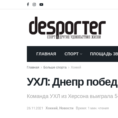
ГЛАВНАЯ
СПОРТ
ПЛОЩАДЬ ЗВ
Главная
Больше спорта
Хоккей
УХЛ: Днепр побед
Команда УХЛ из Херсона выиграла 5-
26.11.2021
Хоккей
,
Новости
Время: 1 мин. чтения