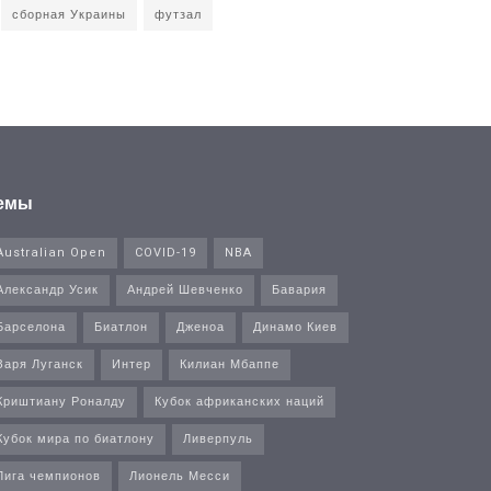
сборная Украины
футзал
емы
Australian Open
COVID-19
NBA
Александр Усик
Андрей Шевченко
Бавария
Барселона
Биатлон
Дженоа
Динамо Киев
Заря Луганск
Интер
Килиан Мбаппе
Криштиану Роналду
Кубок африканских наций
Кубок мира по биатлону
Ливерпуль
Лига чемпионов
Лионель Месси