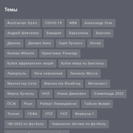
Темы
Australian Open
COVID-19
NBA
Александр Усик
Андрей Шевченко
Бавария
Барселона
Биатлон
Дженоа
Динамо Киев
Заря Луганск
Интер
Килиан Мбаппе
Криштиану Роналду
Кубок африканских наций
Кубок мира по биатлону
Ливерпуль
Лига чемпионов
Лионель Месси
Манчестер Сити
Манчестер Юнайтед
Металлист
Мирча Луческу
НХЛ
Новак Джокович
Олимпиада 2022
ПСЖ
Реал
Роберт Левандовски
Тайсон Фьюри
Теннис
УЕФА
УПЛ
УХЛ
Формула-1
ЧМ-2022 по футболу
Чемпионат Англии по футболу