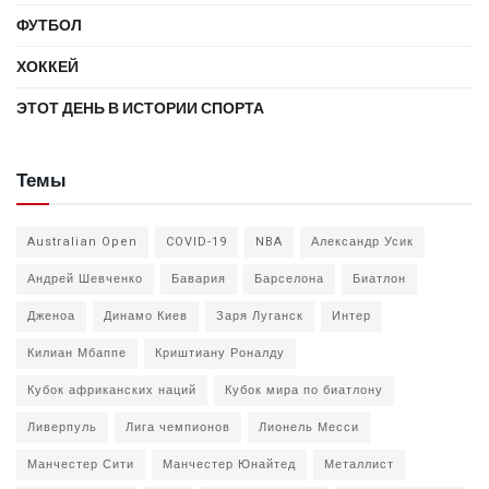
ФУТБОЛ
ХОККЕЙ
ЭТОТ ДЕНЬ В ИСТОРИИ СПОРТА
Темы
Australian Open
COVID-19
NBA
Александр Усик
Андрей Шевченко
Бавария
Барселона
Биатлон
Дженоа
Динамо Киев
Заря Луганск
Интер
Килиан Мбаппе
Криштиану Роналду
Кубок африканских наций
Кубок мира по биатлону
Ливерпуль
Лига чемпионов
Лионель Месси
Манчестер Сити
Манчестер Юнайтед
Металлист