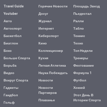
Travel Guide
Горячие Новости
Площадь Звезд
Youtuber
Досуг
Пьедестал
Авто
Журнал
Ралли
Автоспорт
Интернет
Табло
Баскетбол
Киберспорт
Теннис
Биатлон
Кино
Техно
Бокс
Коллекционер
Топ Недели
Больше Спорта
Кухня
Тренеры
Борьба
Легкая Атлетика
Фехтование
Видео
Наука Побеждать
Формула 1
Вокруг Спорта
Новости
Футбол
Гаджеты
Новости
Хоккей
Партнеров
Гандбол
Этот День В
Плаванье
Истории Спорта
Гольф