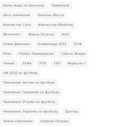
Кубок мира по биатлону
Ливерпуль
Лига чемпионов
Лионель Месси
Манчестер Сити
Манчестер Юнайтед
Металлист
Мирча Луческу
НХЛ
Новак Джокович
Олимпиада 2022
ПСЖ
Реал
Роберт Левандовски
Тайсон Фьюри
Теннис
УЕФА
УПЛ
УХЛ
Формула-1
ЧМ-2022 по футболу
Чемпионат Англии по футболу
Чемпионат Германии по футболу
Чемпионат Италии по футболу
Чемпионат Украины по футболу
Шахтер
Элина Свитолина
сборная Польши