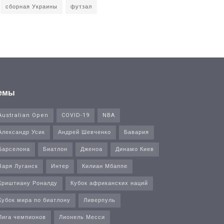
сборная Украины
футзал
емы
Australian Open
COVID-19
NBA
Александр Усик
Андрей Шевченко
Бавария
Барселона
Биатлон
Дженоа
Динамо Киев
Заря Луганск
Интер
Килиан Мбаппе
Криштиану Роналду
Кубок африканских наций
Кубок мира по биатлону
Ливерпуль
Лига чемпионов
Лионель Месси