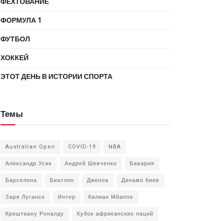
ФЕХТОВАНИЕ
ФОРМУЛА 1
ФУТБОЛ
ХОККЕЙ
ЭТОТ ДЕНЬ В ИСТОРИИ СПОРТА
Темы
Australian Open
COVID-19
NBA
Александр Усик
Андрей Шевченко
Бавария
Барселона
Биатлон
Дженоа
Динамо Киев
Заря Луганск
Интер
Килиан Мбаппе
Криштиану Роналду
Кубок африканских наций