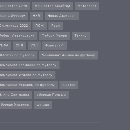
Манчестер Сити
Манчестер Юнайтед
Металлист
Мирча Луческу
НХЛ
Новак Джокович
Олимпиада 2022
ПСЖ
Реал
Роберт Левандовски
Тайсон Фьюри
Теннис
УЕФА
УПЛ
УХЛ
Формула-1
ЧМ-2022 по футболу
Чемпионат Англии по футболу
Чемпионат Германии по футболу
Чемпионат Италии по футболу
Чемпионат Украины по футболу
Шахтер
Элина Свитолина
сборная Польши
сборная Украины
футзал