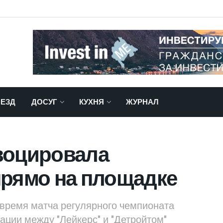
ЕЗД
ДОСУГ
КУХНЯ
ЖУРНАЛ
воцировала
прямо на площадке
время матча регулярного чемпионата
ции между "Лейкерс" и "Детройтом"