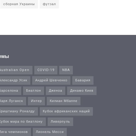
сборная Украины
футзал
емы
Australian Open
COVID-19
NBA
Александр Усик
Андрей Шевченко
Бавария
Барселона
Биатлон
Дженоа
Динамо Киев
Заря Луганск
Интер
Килиан Мбаппе
Криштиану Роналду
Кубок африканских наций
Кубок мира по биатлону
Ливерпуль
Лига чемпионов
Лионель Месси