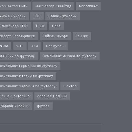
Манчестер Сити
Манчестер Юнайтед
Металлист
Мирча Луческу
НХЛ
Новак Джокович
Олимпиада 2022
ПСЖ
Реал
Роберт Левандовски
Тайсон Фьюри
Теннис
УЕФА
УПЛ
УХЛ
Формула-1
ЧМ-2022 по футболу
Чемпионат Англии по футболу
Чемпионат Германии по футболу
Чемпионат Италии по футболу
Чемпионат Украины по футболу
Шахтер
Элина Свитолина
сборная Польши
сборная Украины
футзал