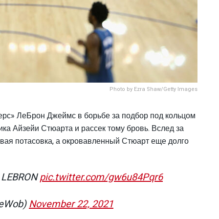
Photo by Ezra Shaw/Getty Images
ерс» ЛеБрон Джеймс в борьбе за подбор под кольцом
ка Айзейи Стюарта и рассек тому бровь. Вслед за
вая потасовка, а окровавленный Стюарт еще долго
 LEBRON
pic.twitter.com/gw6u84Pqr6
deWob)
November 22, 2021