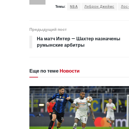
Темы:
NBA
ЛеБрон Джеймс
Лос
Предыдущий пост
На матч Интер — Шахтер назначены
румынские арбитры
Еще по теме
Новости