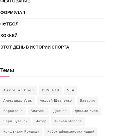
ФЕХТОВАНИЕ
ФОРМУЛА 1
ФУТБОЛ
ХОККЕЙ
ЭТОТ ДЕНЬ В ИСТОРИИ СПОРТА
Темы
Australian Open
COVID-19
NBA
Александр Усик
Андрей Шевченко
Бавария
Барселона
Биатлон
Дженоа
Динамо Киев
Заря Луганск
Интер
Килиан Мбаппе
Криштиану Роналду
Кубок африканских наций