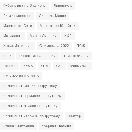
Кубок мира по биатлону
Ливерпуль
Лига чемпионов
Лионель Месси
Манчестер Сити
Манчестер Юнайтед
Металлист
Мирча Луческу
НХЛ
Новак Джокович
Олимпиада 2022
ПСЖ
Реал
Роберт Левандовски
Тайсон Фьюри
Теннис
УЕФА
УПЛ
УХЛ
Формула-1
ЧМ-2022 по футболу
Чемпионат Англии по футболу
Чемпионат Германии по футболу
Чемпионат Италии по футболу
Чемпионат Украины по футболу
Шахтер
Элина Свитолина
сборная Польши