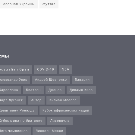
сборная Украины
футзал
емы
Australian Open
COVID-19
NBA
Александр Усик
Андрей Шевченко
Бавария
Барселона
Биатлон
Дженоа
Динамо Киев
Заря Луганск
Интер
Килиан Мбаппе
Криштиану Роналду
Кубок африканских наций
Кубок мира по биатлону
Ливерпуль
Лига чемпионов
Лионель Месси