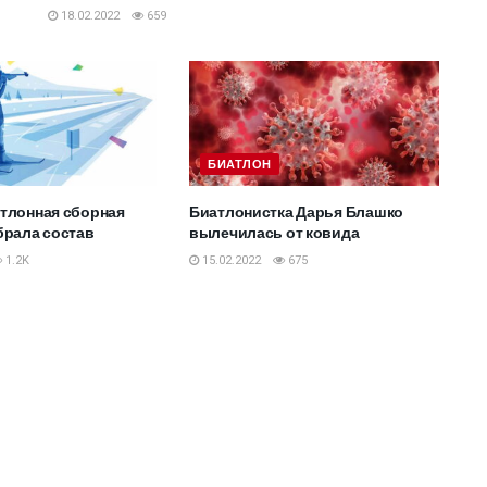
18.02.2022
659
БИАТЛОН
тлонная сборная
Биатлонистка Дарья Блашко
брала состав
вылечилась от ковида
1.2K
15.02.2022
675