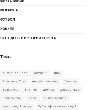
ФЕХТОВАНИЕ
ФОРМУЛА 1
ФУТБОЛ
ХОККЕЙ
ЭТОТ ДЕНЬ В ИСТОРИИ СПОРТА
Темы
Australian Open
COVID-19
NBA
Александр Усик
Андрей Шевченко
Бавария
Барселона
Биатлон
Дженоа
Динамо Киев
Заря Луганск
Интер
Килиан Мбаппе
Криштиану Роналду
Кубок африканских наций