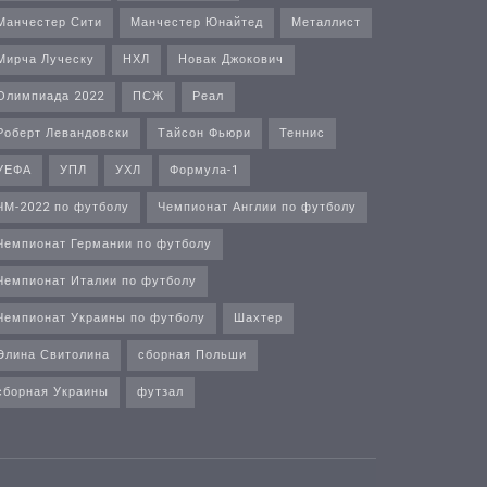
Манчестер Сити
Манчестер Юнайтед
Металлист
Мирча Луческу
НХЛ
Новак Джокович
Олимпиада 2022
ПСЖ
Реал
Роберт Левандовски
Тайсон Фьюри
Теннис
УЕФА
УПЛ
УХЛ
Формула-1
ЧМ-2022 по футболу
Чемпионат Англии по футболу
Чемпионат Германии по футболу
Чемпионат Италии по футболу
Чемпионат Украины по футболу
Шахтер
Элина Свитолина
сборная Польши
сборная Украины
футзал