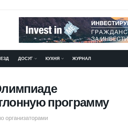
ЕЗД
ДОСУГ
КУХНЯ
ЖУРНАЛ
 Олимпиаде
тлонную программу
но организаторами