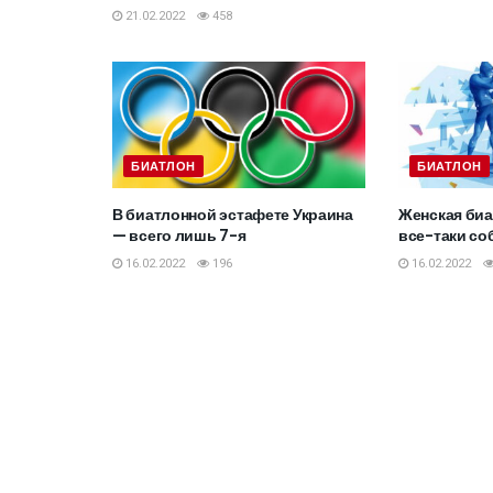
21.02.2022
458
БИАТЛОН
БИАТЛОН
В биатлонной эстафете Украина
Женская биа
— всего лишь 7-я
все-таки со
16.02.2022
196
16.02.2022