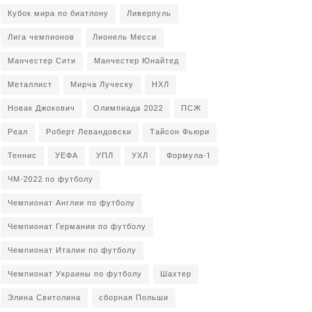
Кубок мира по биатлону
Ливерпуль
Лига чемпионов
Лионель Месси
Манчестер Сити
Манчестер Юнайтед
Металлист
Мирча Луческу
НХЛ
Новак Джокович
Олимпиада 2022
ПСЖ
Реал
Роберт Левандовски
Тайсон Фьюри
Теннис
УЕФА
УПЛ
УХЛ
Формула-1
ЧМ-2022 по футболу
Чемпионат Англии по футболу
Чемпионат Германии по футболу
Чемпионат Италии по футболу
Чемпионат Украины по футболу
Шахтер
Элина Свитолина
сборная Польши