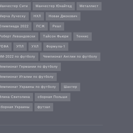
Манчестер Сити
Манчестер Юнайтед
Металлист
Мирча Луческу
НХЛ
Новак Джокович
Олимпиада 2022
ПСЖ
Реал
Роберт Левандовски
Тайсон Фьюри
Теннис
УЕФА
УПЛ
УХЛ
Формула-1
ЧМ-2022 по футболу
Чемпионат Англии по футболу
Чемпионат Германии по футболу
Чемпионат Италии по футболу
Чемпионат Украины по футболу
Шахтер
Элина Свитолина
сборная Польши
сборная Украины
футзал