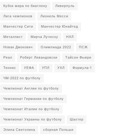
Кубок мира по биатлону
Ливерпуль
Лига чемпионов
Лионель Месси
Манчестер Сити
Манчестер Юнайтед
Металлист
Мирча Луческу
НХЛ
Новак Джокович
Олимпиада 2022
ПСЖ
Реал
Роберт Левандовски
Тайсон Фьюри
Теннис
УЕФА
УПЛ
УХЛ
Формула-1
ЧМ-2022 по футболу
Чемпионат Англии по футболу
Чемпионат Германии по футболу
Чемпионат Италии по футболу
Чемпионат Украины по футболу
Шахтер
Элина Свитолина
сборная Польши