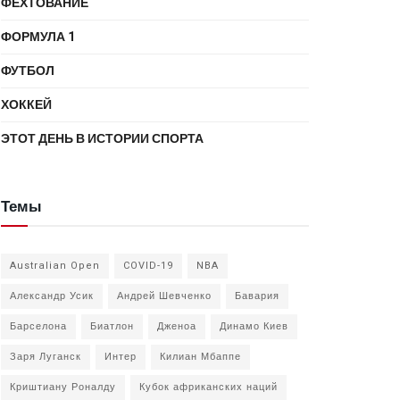
ФЕХТОВАНИЕ
ФОРМУЛА 1
ФУТБОЛ
ХОККЕЙ
ЭТОТ ДЕНЬ В ИСТОРИИ СПОРТА
Темы
Australian Open
COVID-19
NBA
Александр Усик
Андрей Шевченко
Бавария
Барселона
Биатлон
Дженоа
Динамо Киев
Заря Луганск
Интер
Килиан Мбаппе
Криштиану Роналду
Кубок африканских наций