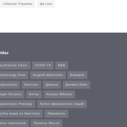
сборная Украины
футзал
емы
Australian Open
COVID-19
NBA
Александр Усик
Андрей Шевченко
Бавария
Барселона
Биатлон
Дженоа
Динамо Киев
Заря Луганск
Интер
Килиан Мбаппе
Криштиану Роналду
Кубок африканских наций
Кубок мира по биатлону
Ливерпуль
Лига чемпионов
Лионель Месси