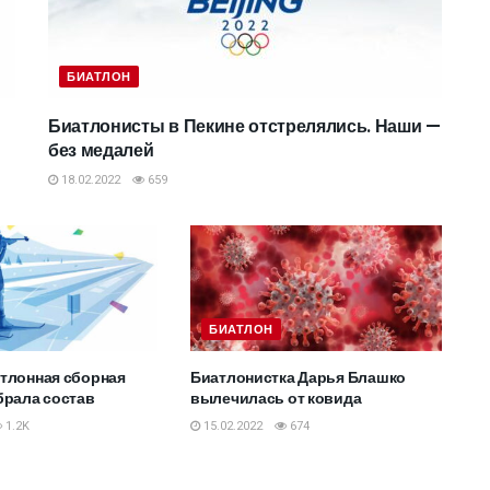
БИАТЛОН
Биатлонисты в Пекине отстрелялись. Наши —
без медалей
18.02.2022
659
БИАТЛОН
тлонная сборная
Биатлонистка Дарья Блашко
брала состав
вылечилась от ковида
1.2K
15.02.2022
674