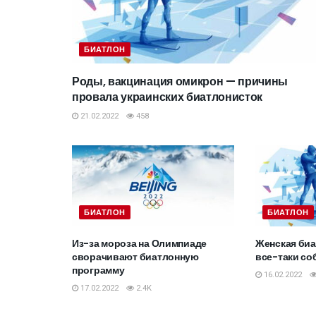
БИАТЛОН
Роды, вакцинация омикрон — причины
провала украинских биатлонисток
21.02.2022
458
БИАТЛОН
БИАТЛОН
Из-за мороза на Олимпиаде
Женская биа
сворачивают биатлонную
все-таки со
программу
16.02.2022
17.02.2022
2.4K