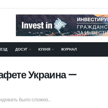
ЕЗД
ДОСУГ
КУХНЯ
ЖУРНАЛ
афете Украина —
ндовать было сложно...