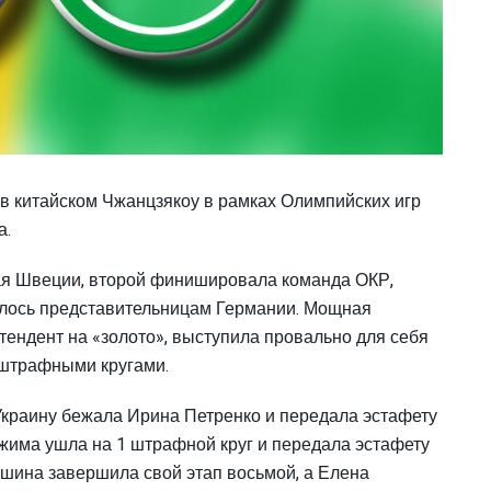
в китайском Чжанцзякоу в рамках Олимпийских игр
а.
ая Швеции, второй финишировала команда ОКР,
талось представительницам Германии. Мощная
тендент на «золото», выступила провально для себя
я штрафными кругами.
 Украину бежала Ирина Петренко и передала эстафету
жима ушла на 1 штрафной круг и передала эстафету
ушина завершила свой этап восьмой, а Елена