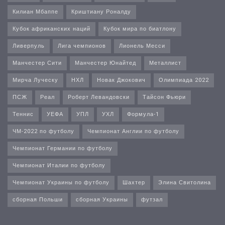
Килиан Мбаппе
Криштиану Роналду
Кубок африканских наций
Кубок мира по биатлону
Ливерпуль
Лига чемпионов
Лионель Месси
Манчестер Сити
Манчестер Юнайтед
Металлист
Мирча Луческу
НХЛ
Новак Джокович
Олимпиада 2022
ПСЖ
Реал
Роберт Левандовски
Тайсон Фьюри
Теннис
УЕФА
УПЛ
УХЛ
Формула-1
ЧМ-2022 по футболу
Чемпионат Англии по футболу
Чемпионат Германии по футболу
Чемпионат Италии по футболу
Чемпионат Украины по футболу
Шахтер
Элина Свитолина
сборная Польши
сборная Украины
футзал