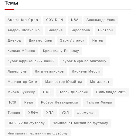
Темы
Australian Open
COVID-19
NBA
Александр Усик
Андрей Шевченко
Бавария
Барселона
Биатлон
Дженоа
Динамо Киев
Заря Луганск
Интер
Килиан Мбаппе
Криштиану Роналду
Кубок африканских наций
Кубок мира по биатлону
Ливерпуль
Лига чемпионов
Лионель Месси
Манчестер Сити
Манчестер Юнайтед
Металлист
Мирча Луческу
НХЛ
Новак Джокович
Олимпиада 2022
ПСЖ
Реал
Роберт Левандовски
Тайсон Фьюри
Теннис
УЕФА
УПЛ
УХЛ
Формула-1
ЧМ-2022 по футболу
Чемпионат Англии по футболу
Чемпионат Германии по футболу