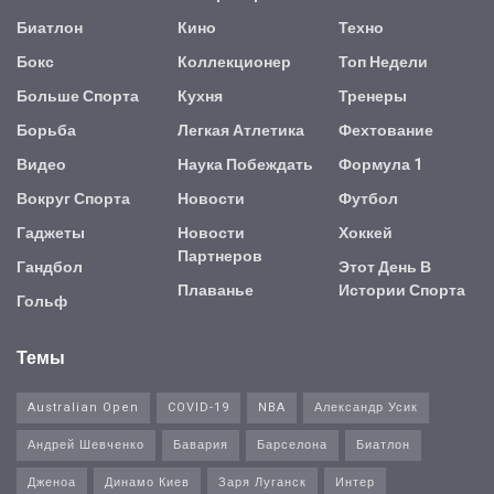
Биатлон
Кино
Техно
Бокс
Коллекционер
Топ Недели
Больше Спорта
Кухня
Тренеры
Борьба
Легкая Атлетика
Фехтование
Видео
Наука Побеждать
Формула 1
Вокруг Спорта
Новости
Футбол
Гаджеты
Новости
Хоккей
Партнеров
Гандбол
Этот День В
Плаванье
Истории Спорта
Гольф
Темы
Australian Open
COVID-19
NBA
Александр Усик
Андрей Шевченко
Бавария
Барселона
Биатлон
Дженоа
Динамо Киев
Заря Луганск
Интер