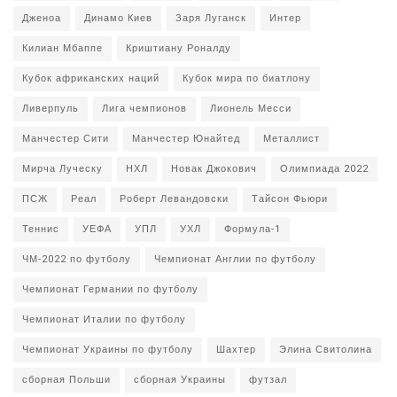
Дженоа
Динамо Киев
Заря Луганск
Интер
Килиан Мбаппе
Криштиану Роналду
Кубок африканских наций
Кубок мира по биатлону
Ливерпуль
Лига чемпионов
Лионель Месси
Манчестер Сити
Манчестер Юнайтед
Металлист
Мирча Луческу
НХЛ
Новак Джокович
Олимпиада 2022
ПСЖ
Реал
Роберт Левандовски
Тайсон Фьюри
Теннис
УЕФА
УПЛ
УХЛ
Формула-1
ЧМ-2022 по футболу
Чемпионат Англии по футболу
Чемпионат Германии по футболу
Чемпионат Италии по футболу
Чемпионат Украины по футболу
Шахтер
Элина Свитолина
сборная Польши
сборная Украины
футзал