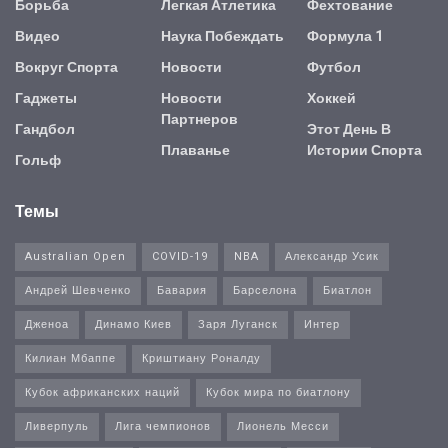
Борьба
Легкая Атлетика
Фехтование
Видео
Наука Побеждать
Формула 1
Вокруг Спорта
Новости
Футбол
Гаджеты
Новости
Хоккей
Партнеров
Гандбол
Этот День В
Плаванье
Истории Спорта
Гольф
Темы
Australian Open
COVID-19
NBA
Александр Усик
Андрей Шевченко
Бавария
Барселона
Биатлон
Дженоа
Динамо Киев
Заря Луганск
Интер
Килиан Мбаппе
Криштиану Роналду
Кубок африканских наций
Кубок мира по биатлону
Ливерпуль
Лига чемпионов
Лионель Месси